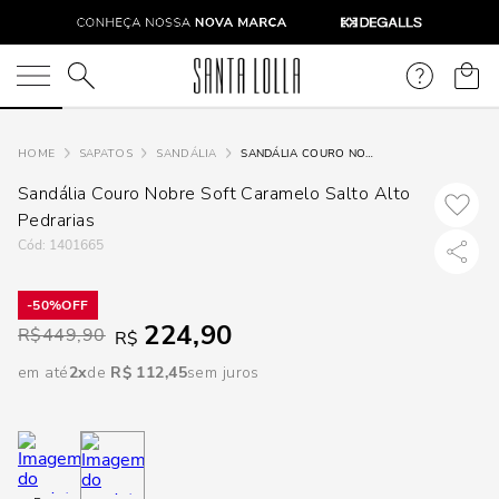
DISPON
EM
O que você está procurando?
e
SAPATOS
SANDÁLIA
SANDÁLIA COURO NOBRE SOFT CARAMELO SALTO ALTO PEDRARIAS
Sandália Couro Nobre Soft Caramelo Salto Alto
e
Pedrarias
:
1401665
p
50%
224,90
Selecione
R$
449,90
R$
seu
em até
2
R$
112
,
45
sem juros
estado:
O
Usar