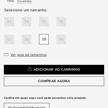
loca
Preto
Caramelo
a
33
34
35
36
39
37
38
40
Ver guia de tamanhos
ADICIONAR AO CARRINHO
COMPRAR AGORA
Confira em quais lojas você pode encontrar este produto:
Ver disponibilidade em loja