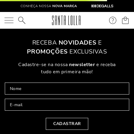
O que você está procurando?
OOPS!
Não Encontramos Nenhum Resultado Para "
sandalia-couro-
craquele-metalizado-salto-baixo-fino-brilho-rosa
"
O Que Eu Faço?
Verifique Os Termos Utilizados
Tente Utilizar Uma Palavra Única
Utilize Termos Genéricos Na Busca
Procure Utilizar Sinônimos Ao Termo Desejado
PARA VOCÊ