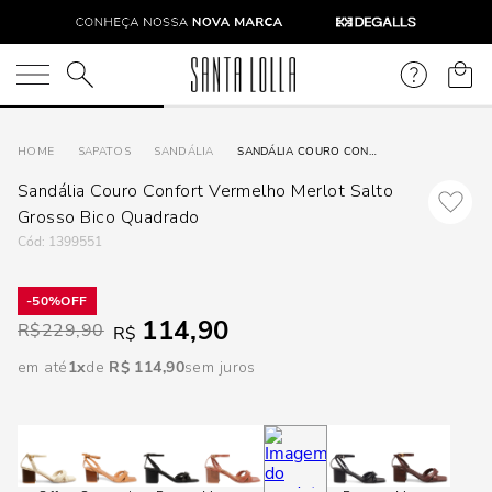
DISPON
EM
O que você está procurando?
e
SAPATOS
SANDÁLIA
SANDÁLIA COURO CONFORT VERMELHO MERLOT SALTO GROSSO BICO QUADRADO
Sandália Couro Confort Vermelho Merlot Salto
e
Grosso Bico Quadrado
:
1399551
p
50%
114,90
Selecione
R$
229,90
R$
seu
em até
1
R$
114
,
90
sem juros
estado:
O
Usar