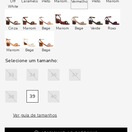
loca
Off
Caramelo
Preto
Marrom
Marrom
Preto
Marrom
Vermelho
White
a
Cinza
Marrom
Bege
Marrom
Bege
Verde
Roxo
Marrom
Bege
Bege
33
34
36
37
39
38
40
Ver guia de tamanhos