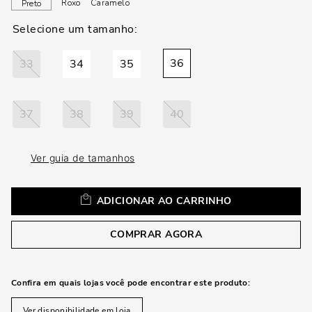
loca
Roxo
Caramelo
Preto
a
36
33
34
35
37
38
39
40
Ver guia de tamanhos
ADICIONAR AO CARRINHO
COMPRAR AGORA
Confira em quais lojas você pode encontrar este produto:
Ver disponibilidade em loja