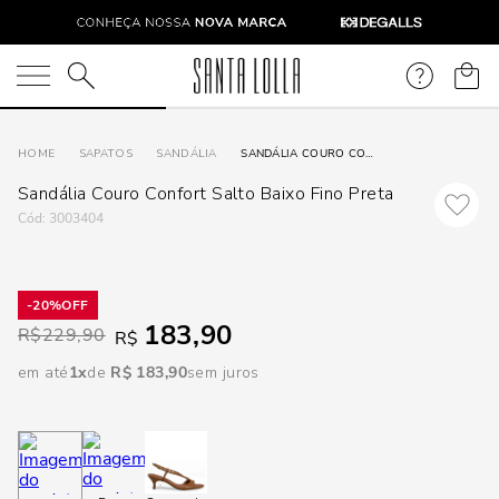
DISPON
EM
O que você está procurando?
e
SAPATOS
SANDÁLIA
SANDÁLIA COURO CONFORT SALTO BAIXO FINO PRETA
Sandália Couro Confort Salto Baixo Fino Preta
e
:
3003404
p
20%
183,90
Selecione
R$
229,90
R$
seu
em até
1
R$
183
,
90
sem juros
estado:
O
Usar