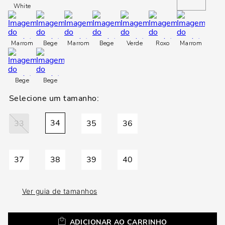
loca
White
a
Marrom
Bege
Marrom
Bege
Verde
Roxo
Marrom
Bege
Bege
34
33
35
36
37
38
39
40
Ver guia de tamanhos
ADICIONAR AO CARRINHO