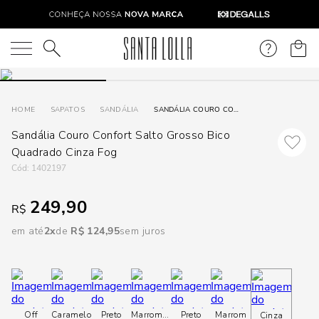
DISPON
EM
O que você está procurando?
e
SAPATOS
SANDÁLIA
SANDÁLIA COURO CONFORT SALTO GROSSO BICO QUADRADO CINZA FOG
Sandália Couro Confort Salto Grosso Bico
e
Quadrado Cinza Fog
p
:
1402197
249,90
R$
Selecione
seu
em até
2
R$
124
,
95
sem juros
estado:
O
Usar
Off
Caramelo
Preto
Marrom
Marrom
Preto
Marrom
Cinza