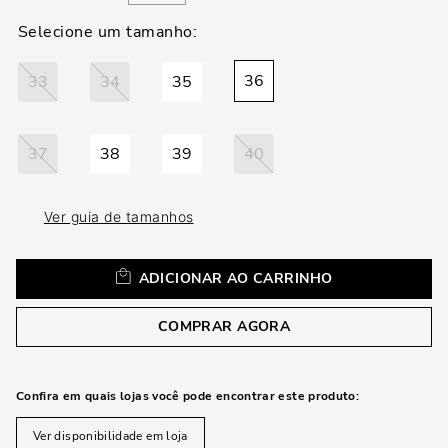
loca
a
36
33
34
35
37
38
39
40
Ver guia de tamanhos
ADICIONAR AO CARRINHO
COMPRAR AGORA
Confira em quais lojas você pode encontrar este produto:
Ver disponibilidade em loja