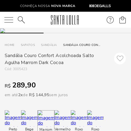
DISPON
EM
O que você está procurando?
e
SAPATOS
SANDÁLIA
SANDÁLIA COURO CONFORT ACOLCHOADA SALTO AGULHA MARROM DARK COCOA
Sandália Couro Confort Acolchoada Salto
e
Agulha Marrom Dark Cocoa
p
:
3005423
289,90
R$
Selecione
seu
em até
2
R$
144
,
95
sem juros
estado:
O
Usar
Preto
Bege
Vermelho
Roxo
Roxo
Marrom