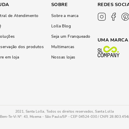
UDA
SOBRE
REDES SOCI
tral de Atendimento
Sobre a marca
Q
Lolla Blog
oluções
Seja um Franqueado
UMA MARCA
servação dos produtos
Multimarcas
ire em loja
Nossas lojas
2021, Santa Lolla, Todos os direitos reservados, Santa Lolla
Bem-Te-Vi N°: 43, Moema - São Paulo/SP - CEP 04524-030 / CNPJ 28.803.45