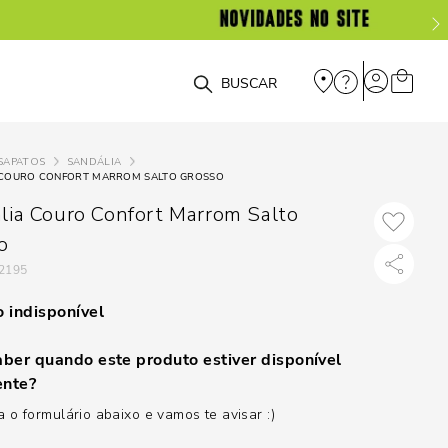
O que você está procurando?
SAPATOS
SANDÁLIA
 COURO CONFORT MARROM SALTO GROSSO
lia Couro Confort Marrom Salto
o
2195
 indisponível
ber quando este produto estiver disponível
nte?
 o formulário abaixo e vamos te avisar :)