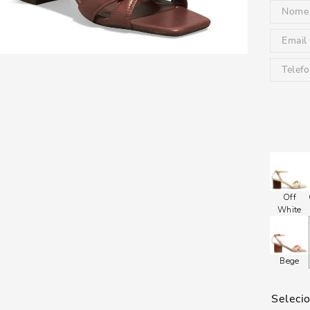
Off
White
Bege