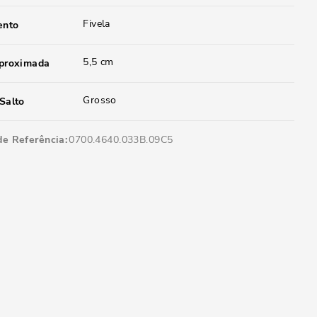
Fivela
ento
5,5 cm
aproximada
Grosso
Salto
de Referência
0700.4640.033B.09C5