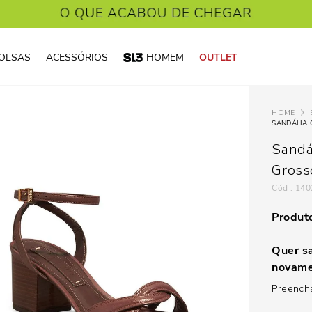
OLSAS
ACESSÓRIOS
HOMEM
OUTLET
SANDÁLIA
Sandá
Gross
:
140
Produto
Quer sa
novame
Preencha