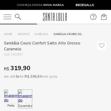
DISPON
EM
O que você está procurando?
e
SAPATOS
SANDÁLIA
SANDÁLIA COURO CONFORT SALTO ALTO GROSSO CARAMELO
Sandália Couro Confort Salto Alto Grosso
e
Caramelo
:
1402957
p
319,90
R$
Selecione
em até
3
R$
106
,
63
sem juros
seu
estado:
O
Preto
Caramelo
Usar