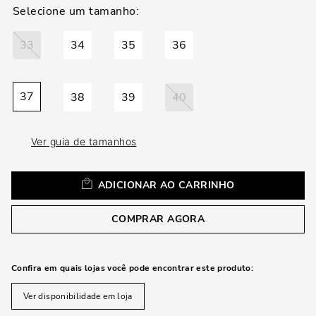
loca
a
33
34
35
36
37
38
39
40
Ver guia de tamanhos
ADICIONAR AO CARRINHO
COMPRAR AGORA
Confira em quais lojas você pode encontrar este produto:
Ver disponibilidade em loja