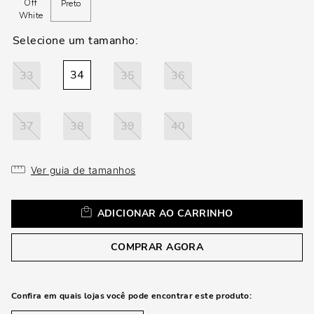
loca
Off
Preto
White
a
34
33
35
36
37
38
39
40
Ver guia de tamanhos
ADICIONAR AO CARRINHO
COMPRAR AGORA
Confira em quais lojas você pode encontrar este produto: