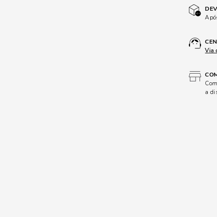
DEV
Após
CEN
Via 
COM
Comp
a di