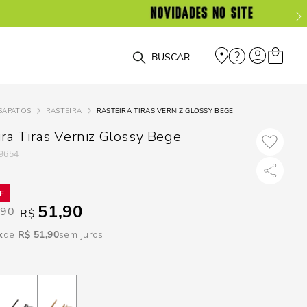
DISPON
EM
O que você está procurando?
e
SAPATOS
RASTEIRA
RASTEIRA TIRAS VERNIZ GLOSSY BEGE
e
ira Tiras Verniz Glossy Bege
9654
p
Selecione seu
51,90
,90
R$
estado:
R$
51
,
90
sem juros
O
Usar
loca