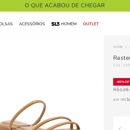
OLSAS
ACESSÓRIOS
HOMEM
OUTLET
Raste
:
139
60%
R$
129
em até
1