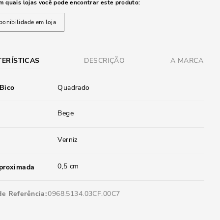
m quais lojas você pode encontrar este produto:
ponibilidade em loja
ERÍSTICAS
DESCRIÇÃO
A MARCA
 Bico
Quadrado
Bege
Verniz
0,5 cm
aproximada
de Referência
0968.5134.03CF.00C7