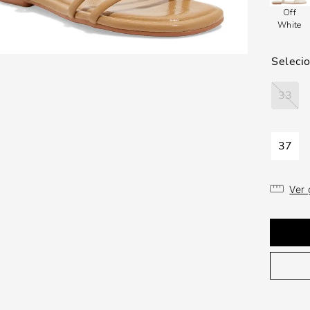
Off
White
33
37
Ver