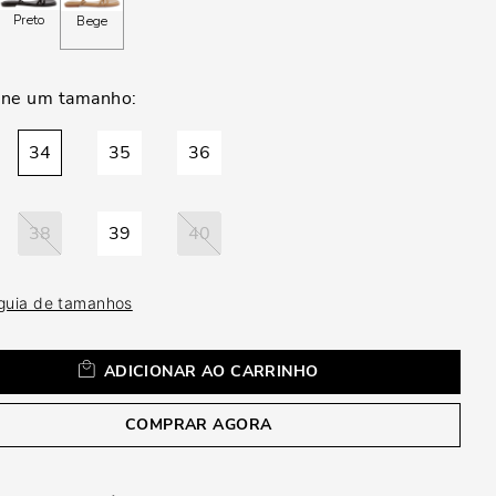
a
Preto
Bege
34
35
36
38
39
40
 guia de tamanhos
ADICIONAR AO CARRINHO
COMPRAR AGORA