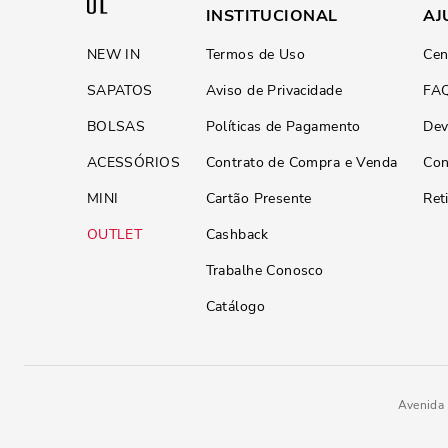
INSTITUCIONAL
AJ
NEW IN
Termos de Uso
Cen
SAPATOS
Aviso de Privacidade
FA
BOLSAS
Políticas de Pagamento
Dev
ACESSÓRIOS
Contrato de Compra e Venda
Con
MINI
Cartão Presente
Ret
OUTLET
Cashback
Trabalhe Conosco
Catálogo
Avenida 
Rasteira Tiras Verniz Glossy B
R$
129
,
90