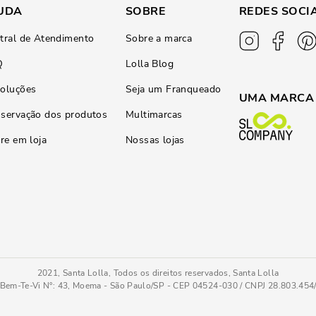
UDA
SOBRE
REDES SOCI
tral de Atendimento
Sobre a marca
Q
Lolla Blog
oluções
Seja um Franqueado
UMA MARCA
servação dos produtos
Multimarcas
ire em loja
Nossas lojas
2021, Santa Lolla, Todos os direitos reservados, Santa Lolla
Bem-Te-Vi N°: 43, Moema - São Paulo/SP - CEP 04524-030 / CNPJ 28.803.45
ege
34
COMPRAR AGOR
Tamanho
: