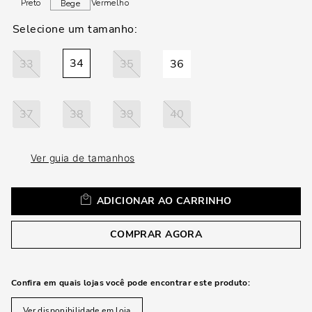
loca
Preto
Vermelho
Bege
a
34
33
35
36
37
38
39
40
Ver guia de tamanhos
ADICIONAR AO CARRINHO
COMPRAR AGORA
Confira em quais lojas você pode encontrar este produto:
Ver disponibilidade em loja