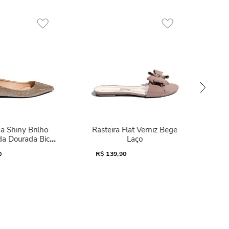
a Shiny Brilho
Rasteira Flat Verniz Bege
da Dourada Bico
Laço
Fino
0
R$
139,90