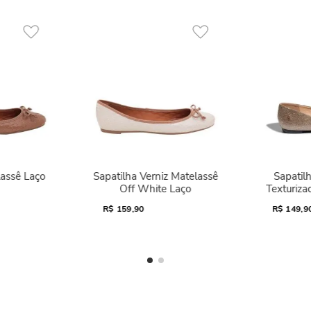
lassê Laço
Sapatilha Verniz Matelassê
Sapatilh
Off White Laço
Texturiza
R$
159,90
R$
149,9