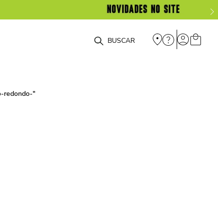
O que você está procurando?
co-redondo-
"