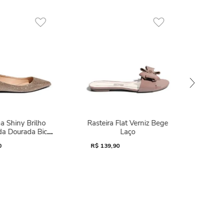
a Shiny Brilho
Rasteira Flat Verniz Bege
da Dourada Bico
Laço
Fino
0
R$
139,90