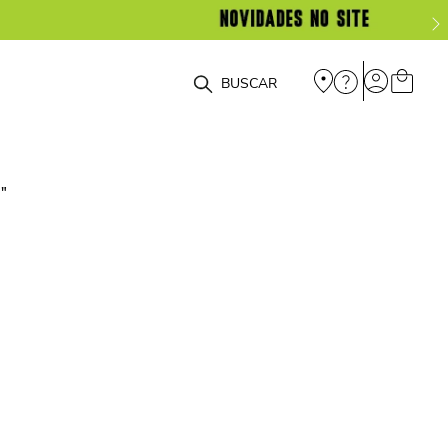
O que você está procurando?
a
"