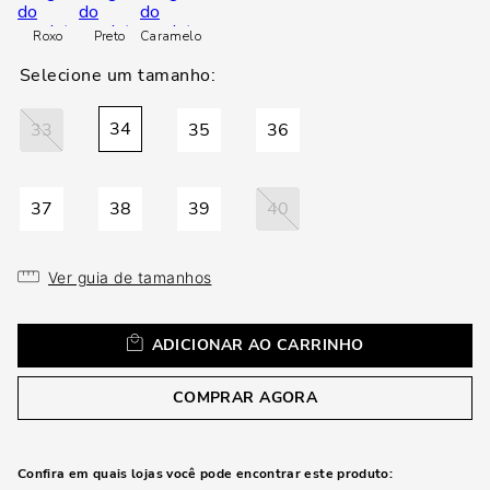
a
Roxo
Preto
Caramelo
34
33
35
36
37
38
39
40
Ver guia de tamanhos
ADICIONAR AO CARRINHO
COMPRAR AGORA
Confira em quais lojas você pode encontrar este produto: