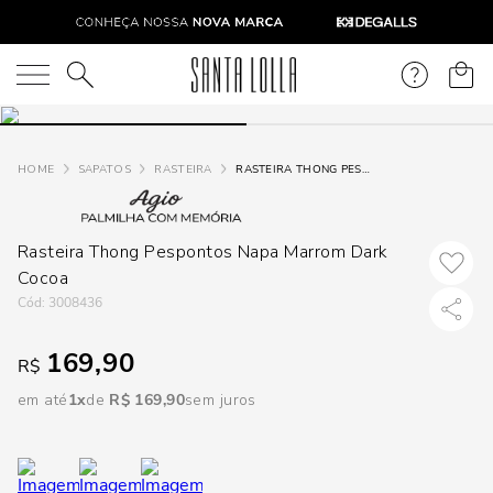
DISPON
EM
O que você está procurando?
e
SAPATOS
RASTEIRA
RASTEIRA THONG PESPONTOS NAPA MARROM DARK COCOA
e
Rasteira Thong Pespontos Napa Marrom Dark
p
Cocoa
:
3008436
Selecione seu
estado:
169,90
R$
O
em até
1
R$
169
,
90
sem juros
Usar
loca