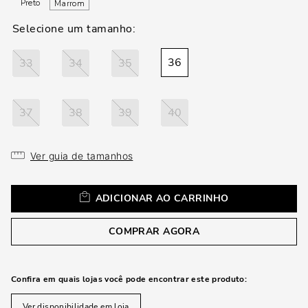
loca
Preto
Marrom
a
36
33
34
35
37
38
39
40
Ver guia de tamanhos
ADICIONAR AO CARRINHO
COMPRAR AGORA
Confira em quais lojas você pode encontrar este produto:
Ver disponibilidade em loja