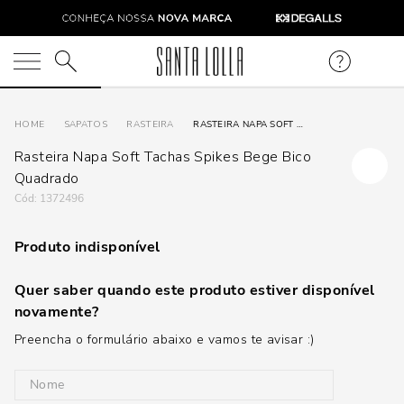
O que você está procurando?
SAPATOS
RASTEIRA
RASTEIRA NAPA SOFT TACHAS SPIKES BEGE BICO QUADRADO
Rasteira Napa Soft Tachas Spikes Bege Bico
Quadrado
:
1372496
Produto indisponível
Quer saber quando este produto estiver disponível
novamente?
Preencha o formulário abaixo e vamos te avisar :)