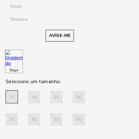
AVISE-ME
Bege
33
34
35
36
37
38
39
40