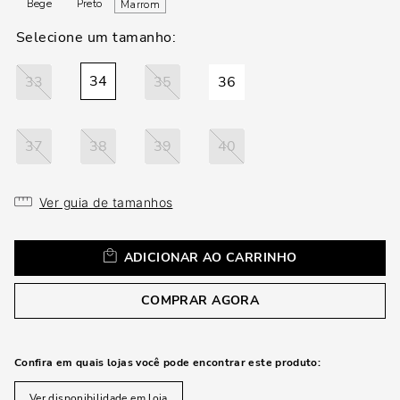
loca
Bege
Preto
Marrom
a
34
33
35
36
37
38
39
40
Ver guia de tamanhos
ADICIONAR AO CARRINHO
COMPRAR AGORA
Confira em quais lojas você pode encontrar este produto:
Ver disponibilidade em loja