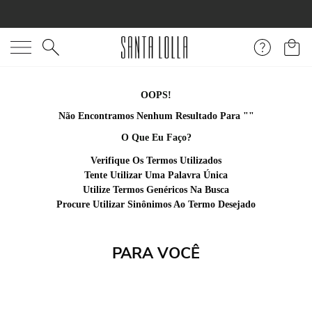
O que você está procurando?
OOPS!
Não Encontramos Nenhum Resultado Para "
rasteira-napa-
bege-tiras-finas-pedraria
"
O Que Eu Faço?
Verifique Os Termos Utilizados
Tente Utilizar Uma Palavra Única
Utilize Termos Genéricos Na Busca
Procure Utilizar Sinônimos Ao Termo Desejado
PARA VOCÊ