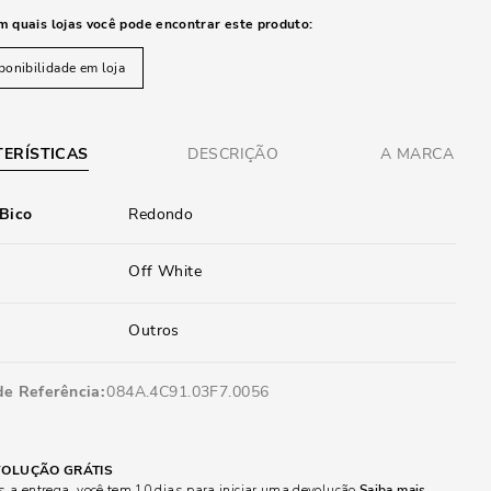
m quais lojas você pode encontrar este produto:
ponibilidade em loja
ERÍSTICAS
DESCRIÇÃO
A MARCA
 Bico
Redondo
Off White
Outros
de Referência
084A.4C91.03F7.0056
OLUÇÃO GRÁTIS
 a entrega, você tem 10 dias para iniciar uma devolução
Saiba mais