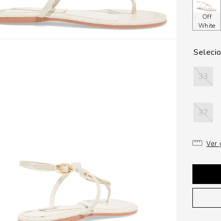
Off
White
33
37
Ver