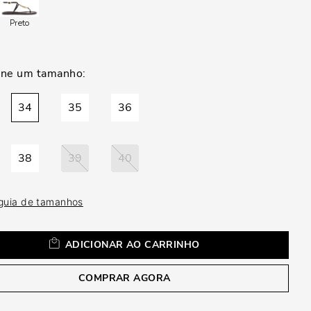
a
Preto
34
35
36
38
39
40
 guia de tamanhos
ADICIONAR AO CARRINHO
COMPRAR AGORA