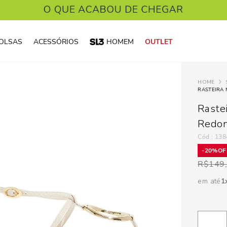
OLSAS
ACESSÓRIOS
HOMEM
OUTLET
RASTEIRA
Raste
Redo
:
138
20%
R$
149
em até
1