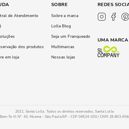
UDA
SOBRE
REDES SOCI
tral de Atendimento
Sobre a marca
Q
Lolla Blog
oluções
Seja um Franqueado
UMA MARCA
servação dos produtos
Multimarcas
ire em loja
Nossas lojas
2021, Santa Lolla, Todos os direitos reservados, Santa Lolla
Bem-Te-Vi N°: 43, Moema - São Paulo/SP - CEP 04524-030 / CNPJ 28.803.45
Rasteira Mamba Snake Metal Off White Bico Redondo
34
COMPRAR AGOR
Tamanho
: