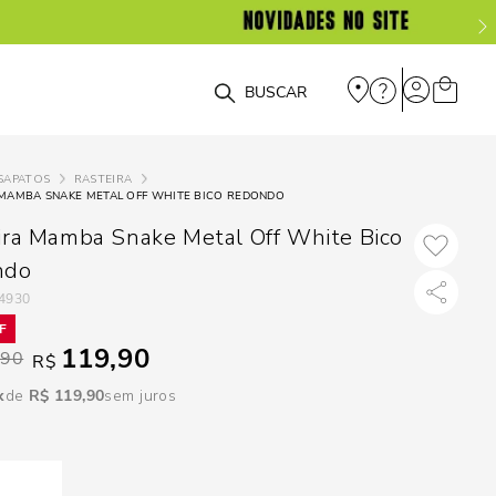
DISPON
EM
O que você está procurando?
e
SAPATOS
RASTEIRA
 MAMBA SNAKE METAL OFF WHITE BICO REDONDO
e
ira Mamba Snake Metal Off White Bico
p
ndo
4930
Selecione seu
119,90
estado:
,90
R$
R$
119
,
90
sem juros
O
Usar
loca