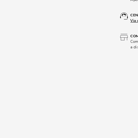
CEN
Via 
COM
Comp
a di