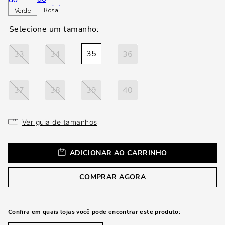
loca
Rosa
Verde
a
35
33
34
36
37
38
39
40
Ver guia de tamanhos
ADICIONAR AO CARRINHO
COMPRAR AGORA
Confira em quais lojas você pode encontrar este produto: