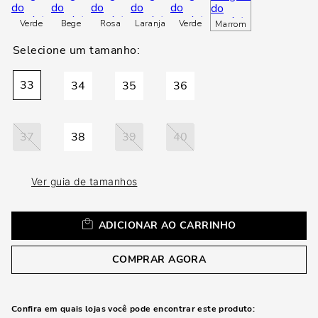
loca
a
Verde
Bege
Rosa
Laranja
Verde
Marrom
33
34
35
36
37
38
39
40
Ver guia de tamanhos
ADICIONAR AO CARRINHO
COMPRAR AGORA
Confira em quais lojas você pode encontrar este produto: