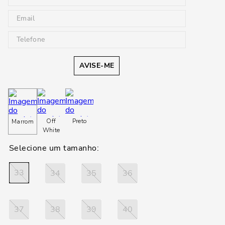
AVISE-ME
Off
Preto
Marrom
White
33
34
35
36
37
38
39
40