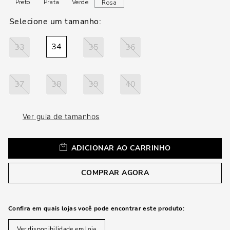
loca
Preto
Prata
Verde
Rosa
a
34
33
35
36
37
38
39
40
Ver guia de tamanhos
ADICIONAR AO CARRINHO
COMPRAR AGORA
Confira em quais lojas você pode encontrar este produto:
Ver disponibilidade em loja