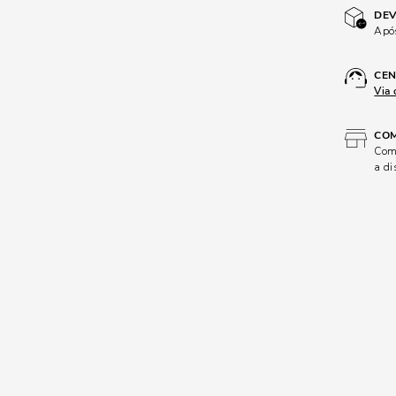
DEV
Após
CEN
Via 
COM
Comp
a di