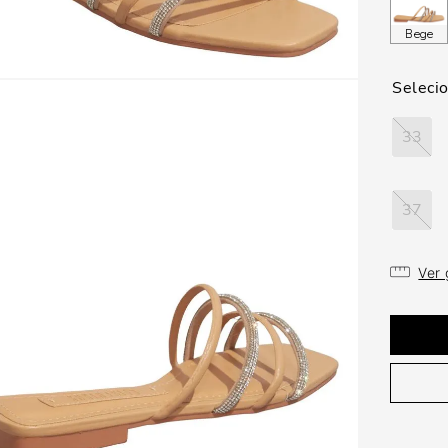
Bege
33
37
Ver