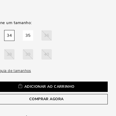
a
34
35
36
38
39
40
 guia de tamanhos
ADICIONAR AO CARRINHO
COMPRAR AGORA