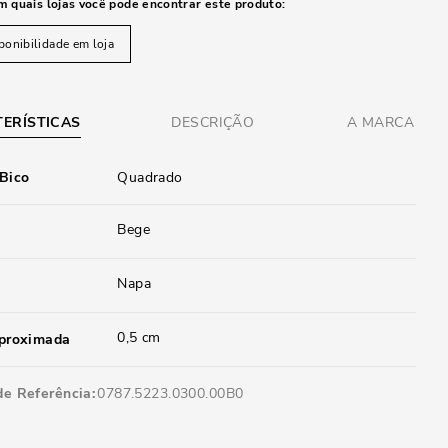
m quais lojas você pode encontrar este produto:
ponibilidade em loja
ERÍSTICAS
DESCRIÇÃO
A MARCA
 Bico
Quadrado
Bege
Napa
0,5 cm
aproximada
de Referência
0787.5223.0300.00B0