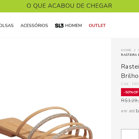
OLSAS
ACESSÓRIOS
HOMEM
OUTLET
RASTEIRA 
Raste
Brilho
:
140
50%
R$
129
em até
1