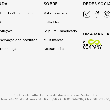
UDA
SOBRE
REDES SOCI
tral de Atendimento
Sobre a marca
Q
Lolla Blog
oluções
Seja um Franqueado
UMA MARCA
servação dos produtos
Multimarcas
ire em loja
Nossas lojas
2021, Santa Lolla, Todos os direitos reservados, Santa Lolla
Bem-Te-Vi N°: 43, Moema - São Paulo/SP - CEP 04524-030 / CNPJ 28.803.45
Rasteira Bico Quadrado Napa Soft Bege Brilho
34
COMPRAR AGOR
Tamanho
: