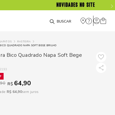
DISPON
EM
O que você está procurando?
e
SAPATOS
RASTEIRA
BICO QUADRADO NAPA SOFT BEGE BRILHO
e
ira Bico Quadrado Napa Soft Bege
p
2193
Selecione seu
64,90
estado:
,90
R$
R$
64
,
90
sem juros
O
Usar
loca