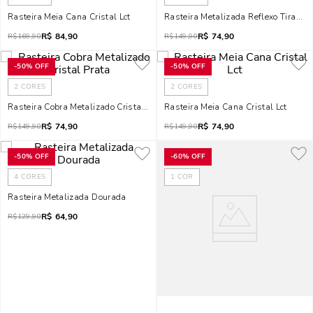
Rasteira Meia Cana Cristal Lct
Rasteira Metalizada Reflexo Tiras Fi
R$
84,90
R$
74,90
R$
169,90
R$
149,90
-
50%
OFF
-
50%
OFF
2
CORES
2
CORES
Rasteira Cobra Metalizado Cristal Prata
Rasteira Meia Cana Cristal Lct
R$
74,90
R$
74,90
R$
149,90
R$
149,90
-
50%
OFF
-
60%
OFF
4
CORES
1
COR
Rasteira Metalizada Dourada
R$
64,90
R$
129,90