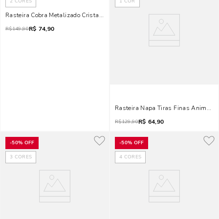
2
CORES
1
COR
Rasteira Cobra Metalizado Cristal Ouro
R$
74,90
R$
149,90
Rasteira Napa Tiras Finas Animal Pr
R$
64,90
R$
129,90
-
50%
OFF
-
50%
OFF
3
CORES
4
CORES