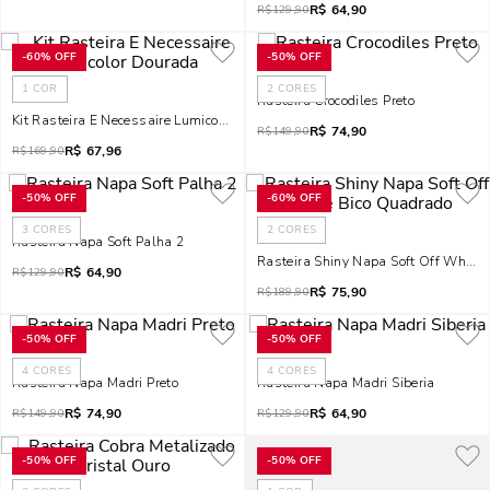
R$
64,90
R$
129,90
-
60%
OFF
-
50%
OFF
1
COR
2
CORES
Rasteira Crocodiles Preto
Kit Rasteira E Necessaire Lumicolor Dourada
R$
74,90
R$
149,90
R$
67,96
R$
169,90
-
50%
OFF
-
60%
OFF
3
CORES
2
CORES
Rasteira Napa Soft Palha 2
Rasteira Shiny Napa Soft Off White
R$
64,90
R$
129,90
R$
75,90
R$
189,90
-
50%
OFF
-
50%
OFF
4
CORES
4
CORES
Rasteira Napa Madri Preto
Rasteira Napa Madri Siberia
R$
74,90
R$
64,90
R$
149,90
R$
129,90
-
50%
OFF
-
50%
OFF