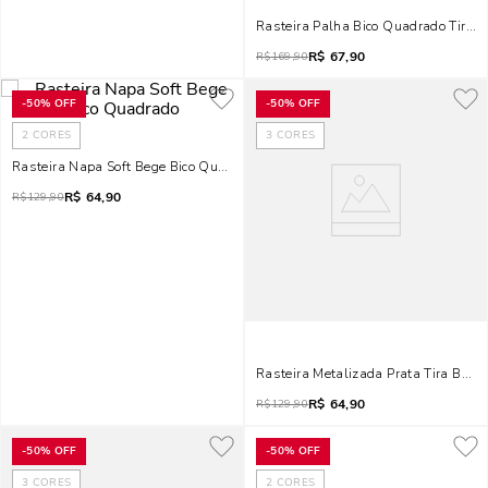
Rasteira Palha Bico Quadrado Tiras 
R$
67,90
R$
169,90
-
50%
OFF
-
50%
OFF
2
CORES
3
CORES
Rasteira Napa Soft Bege Bico Quadrado
R$
64,90
R$
129,90
Rasteira Metalizada Prata Tira Bril
R$
64,90
R$
129,90
-
50%
OFF
-
50%
OFF
3
CORES
2
CORES