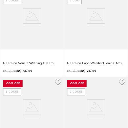
3
CORES
1
COR
Rasteira Verniz Wetting Cream
Rasteira Laço Washed Jeans Azul B
R$
64,90
R$
74,90
R$
129,90
R$
149,90
-
50%
OFF
-
50%
OFF
3
CORES
2
CORES