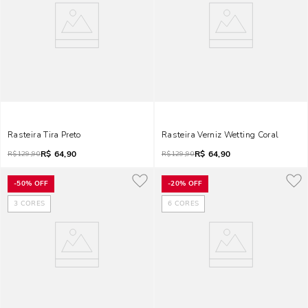
Rasteira Tira Preto
Rasteira Verniz Wetting Coral
R$
64,90
R$
64,90
R$
129,90
R$
129,90
-
50%
OFF
-
20%
OFF
3
CORES
6
CORES