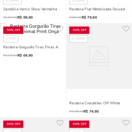
3
CORES
2
CORES
Sandália Verniz Show Vermelha Salto Alto Fino
Rasteira Flat Metalizada Dourada Ti
R$
99,90
R$
79,90
R$
199,90
R$
99,90
-
50%
OFF
-
50%
OFF
1
COR
2
CORES
Rasteira Gorgurão Tiras Finas Animal Print Onça
R$
64,90
R$
129,90
Rasteira Crocodiles Off White
R$
74,90
R$
149,90
-
50%
OFF
-
50%
OFF