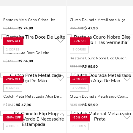
Rasteira Meia Cana Cristal Jet
Clutch Dourada Metalizada Alça De
R$
74,90
R$
47,90
R$
149,90
R$
59,90
-
50%
OFF
-
30%
OFF
2
CORES
2
CORES
Rasteira Tira Doce De Leite
Rasteira Couro Nobre Bico Quadrado
R$
64,90
R$
129,90
R$
69,90
R$
99,90
-
20%
OFF
-
20%
OFF
6
CORES
4
CORES
Clutch Preta Metalizada Alça De Mão
Clutch Dourada Metalizado Cobra A
R$
47,90
R$
55,90
R$
59,90
R$
69,90
-
50%
OFF
-
20%
OFF
4
CORES
6
CORES