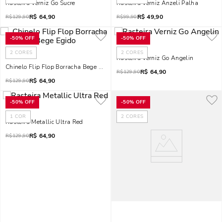
Rasteira Verniz Go Sucre
Rasteira Verniz Anzeli Palha
R$
64,90
R$
49,90
R$
129,90
R$
99,90
-
50%
OFF
-
50%
OFF
2
CORES
2
CORES
Rasteira Verniz Go Angelin
Chinelo Flip Flop Borracha Bege Egido
R$
64,90
R$
129,90
R$
64,90
R$
129,90
-
50%
OFF
-
50%
OFF
1
COR
2
CORES
Rasteira Metallic Ultra Red
R$
64,90
R$
129,90