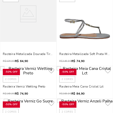
Rasteira Metalizada Dourada Tira Brilho Bico Quadrado
Rasteira Metalizada Soft Prata Metal
R$
64,90
R$
74,90
R$
129,90
R$
149,90
-
50%
OFF
-
50%
OFF
2
CORES
2
CORES
Rasteira Verniz Wetting Preto
Rasteira Meia Cana Cristal Lct
R$
74,90
R$
84,90
R$
149,90
R$
169,90
-
50%
OFF
-
50%
OFF
2
CORES
2
CORES