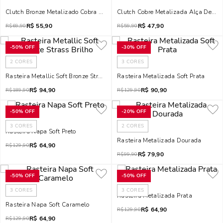
Clutch Bronze Metalizado Cobra Alça De Mão
Clutch Cobre Metalizada Alça De Mã
R$
55,90
R$
47,90
R$
69,90
R$
59,90
-
50%
OFF
-
30%
OFF
2
CORES
3
CORES
Rasteira Metallic Soft Bronze Strass Brilho
Rasteira Metalizada Soft Prata
R$
94,90
R$
90,90
R$
189,90
R$
129,90
-
50%
OFF
-
20%
OFF
3
CORES
2
CORES
Rasteira Napa Soft Preto
Rasteira Metalizada Dourada
R$
64,90
R$
129,90
R$
79,90
R$
99,90
-
50%
OFF
-
50%
OFF
3
CORES
3
CORES
Rasteira Metalizada Prata
Rasteira Napa Soft Caramelo
R$
64,90
R$
129,90
R$
64,90
R$
129,90