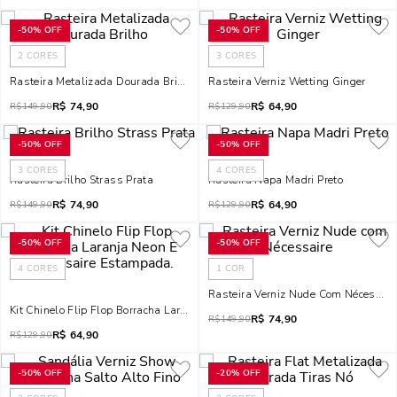
-
50%
OFF
-
50%
OFF
2
CORES
3
CORES
Rasteira Metalizada Dourada Brilho
Rasteira Verniz Wetting Ginger
R$
74,90
R$
64,90
R$
149,90
R$
129,90
-
50%
OFF
-
50%
OFF
3
CORES
4
CORES
Rasteira Brilho Strass Prata
Rasteira Napa Madri Preto
R$
74,90
R$
64,90
R$
149,90
R$
129,90
-
50%
OFF
-
50%
OFF
4
CORES
1
COR
Rasteira Verniz Nude Com Nécessair
Kit Chinelo Flip Flop Borracha Laranja Neon E Necessaire Estampada.
R$
74,90
R$
149,90
R$
64,90
R$
129,90
-
50%
OFF
-
20%
OFF