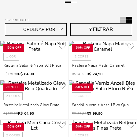
132
PRODUTOS
-
50%
OFF
-
50%
OFF
1
COR
2
CORES
Rasteira Salomé Napa Soft Preta
Rasteira Napa Madri Caramel
R$
84,90
R$
74,90
R$
169,90
R$
149,90
-
50%
OFF
-
50%
OFF
2
CORES
9
CORES
Rasteira Metalizado Glow Prata Bico Quadrado
Sandália Verniz Anzeli Bico Quadrad
R$
64,90
R$
99,90
R$
129,90
R$
199,90
-
50%
OFF
-
50%
OFF
2
CORES
4
CORES