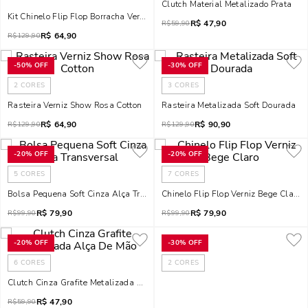
Clutch Material Metalizado Prata
Kit Chinelo Flip Flop Borracha Verde E Necessaire Estampada
R$
47,90
R$
59,90
R$
64,90
R$
129,90
-
50%
OFF
-
30%
OFF
2
CORES
3
CORES
Rasteira Verniz Show Rosa Cotton
Rasteira Metalizada Soft Dourada
R$
64,90
R$
90,90
R$
129,90
R$
129,90
-
20%
OFF
-
20%
OFF
5
CORES
7
CORES
Bolsa Pequena Soft Cinza Alça Transversal
Chinelo Flip Flop Verniz Bege Claro
R$
79,90
R$
79,90
R$
99,90
R$
99,90
-
20%
OFF
-
30%
OFF
6
CORES
2
CORES
Clutch Cinza Grafite Metalizada Alça De Mão
R$
47,90
R$
59,90