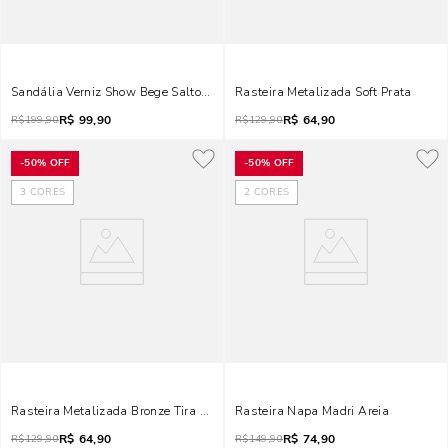
Sandália Verniz Show Bege Salto Alto Fino
Rasteira Metalizada Soft Prata
R$
99,90
R$
64,90
R$
199,90
R$
129,90
-
50%
OFF
-
50%
OFF
3
CORES
2
CORES
Rasteira Metalizada Bronze Tira Brilho Bico Quadrado
Rasteira Napa Madri Areia
R$
64,90
R$
74,90
R$
129,90
R$
149,90