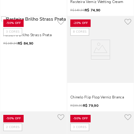
Rasteira Verniz Wetting Cream
R$
74,90
R$
149,90
-
50%
OFF
-
20%
OFF
3
CORES
8
CORES
Rasteira Brilho Strass Prata
R$
84,90
R$
169,90
Chinelo Flip Flop Verniz Branca
R$
79,90
R$
99,90
-
50%
OFF
-
50%
OFF
2
CORES
3
CORES