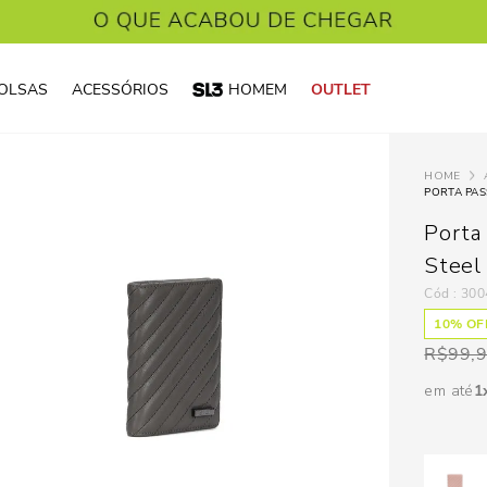
OLSAS
ACESSÓRIOS
HOMEM
OUTLET
PORTA PAS
Porta
Steel
:
300
10
% OFF
R$
99,
em até
1