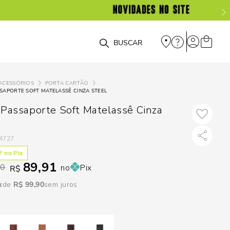
DISPON
EM
O que você está procurando?
e
ACESSÓRIOS
PORTA CARTÃO
SAPORTE SOFT MATELASSÊ CINZA STEEL
e
 Passaporte Soft Matelassê Cinza
p
4727
Selecione
 no Pix
89,91
seu
90
no
Pix
R$
estado:
R$
99
,
90
sem juros
O
Usar