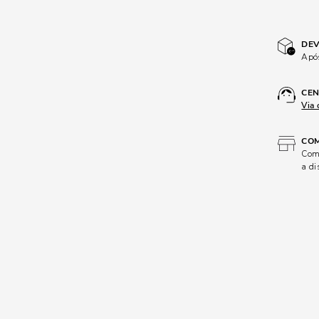
DEV
Após
CEN
Via 
COM
Comp
a di