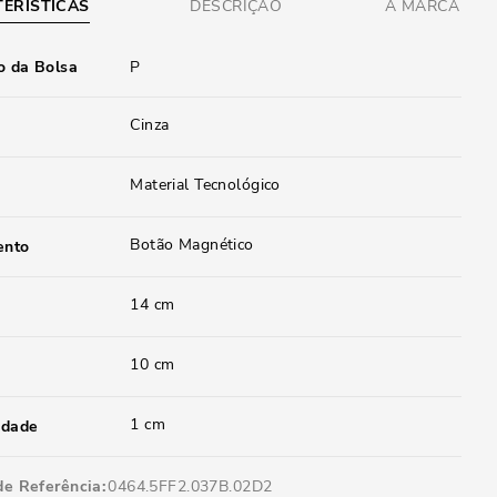
ERÍSTICAS
DESCRIÇÃO
A MARCA
 da Bolsa
P
Cinza
Material Tecnológico
Botão Magnético
ento
14 cm
10 cm
1 cm
idade
de Referência
0464.5FF2.037B.02D2