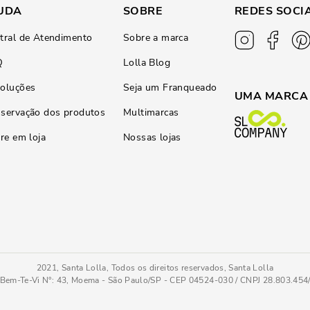
UDA
SOBRE
REDES SOCI
tral de Atendimento
Sobre a marca
Q
Lolla Blog
oluções
Seja um Franqueado
UMA MARCA
servação dos produtos
Multimarcas
ire em loja
Nossas lojas
2021, Santa Lolla, Todos os direitos reservados, Santa Lolla
Bem-Te-Vi N°: 43, Moema - São Paulo/SP - CEP 04524-030 / CNPJ 28.803.45
Porta Passaporte Soft Matelassê Cinza Steel
PC
COMPRAR AGOR
Tamanho
: