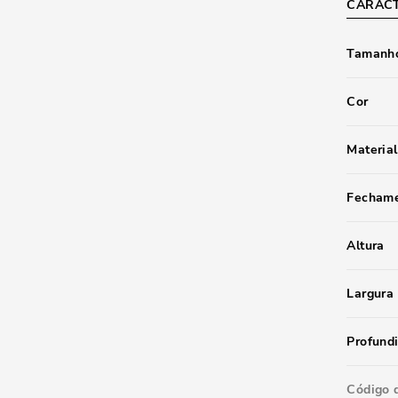
CARACT
Tamanho
Cor
Material
Fecham
Altura
Largura
Profund
Código 