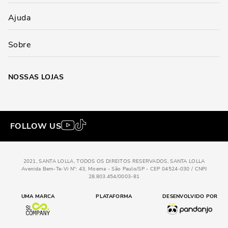
Ajuda
Sobre
NOSSAS LOJAS
FOLLOW US
2021, SANTA LOLLA, TODOS OS DIREITOS RESERVADOS, SANTA LOLLA
Avenida Bem-Te-Vi N°: 43, Moema - São Paulo/SP - CEP 04524-030 / CNPJ
28.803.454/0003-81
Porta cartao material onca natural
UMA MARCA
PLATAFORMA
DESENVOLVIDO POR
R$
119,90
ADICIONAR AO
PC
Tamanho
: