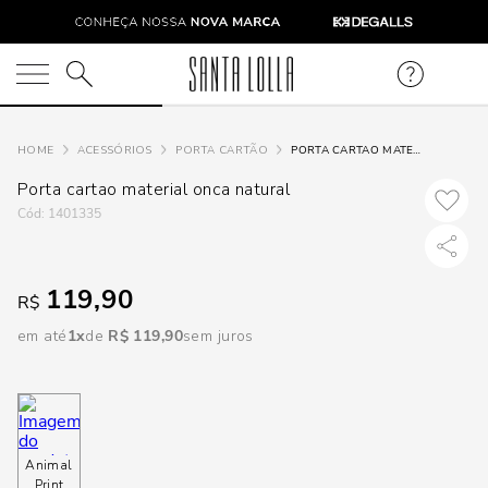
DISPON
EM
O que você está procurando?
e
ACESSÓRIOS
PORTA CARTÃO
PORTA CARTAO MATERIAL ONCA NATURAL
Porta cartao material onca natural
e
:
1401335
p
119,90
R$
Selecione
em até
1
R$
119
,
90
sem juros
seu
estado:
O
Animal
Usar
Print