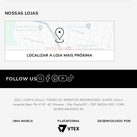
NOSSAS LOJAS
FOLLOW US
2021, SANTA LOLLA, TODOS OS DIREITOS RESERVADOS, SANTA LOLLA
Avenida Bem-Te-Vi N°: 43, Moema - São Paulo/SP - CEP 04524-030 / CNPJ
28.803.454/0003-81
UMA MARCA
PLATAFORMA
DESENVOLVIDO POR