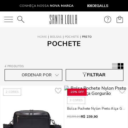
O que você está procurando?
BOLSAS
POCHETE
PRETO
POCHETE
4
PRODUTOS
2
CORES
-
20%
OFF
3
CORES
Bolsa Pochete Nylon Preto Alça Gorg
R$
239,90
R$
299,90