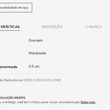
ponibilidade em loja
ERÍSTICAS
DESCRIÇÃO
A MARCA
Dourado
Metalizado
0,5 cm
aproximada
de Referência
089A.5266.0A06.006B
OLUÇÃO GRÁTIS
 a entrega, você tem 10 dias para iniciar uma devolução
Saiba mais