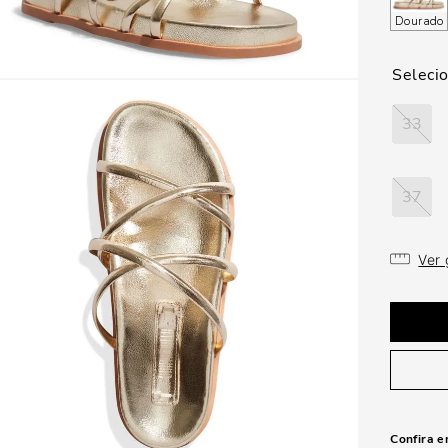
Dourado
33
37
Ver
Confira e