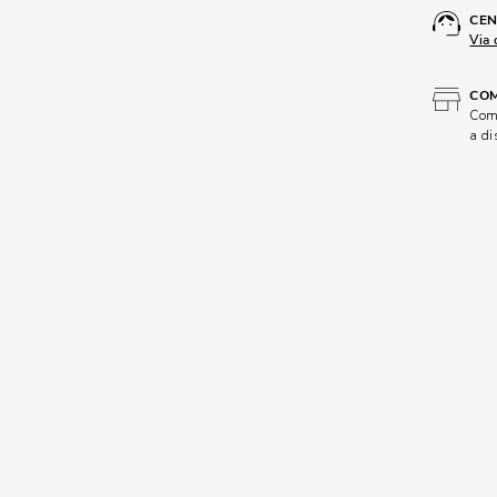
CEN
Via 
COM
Comp
a di