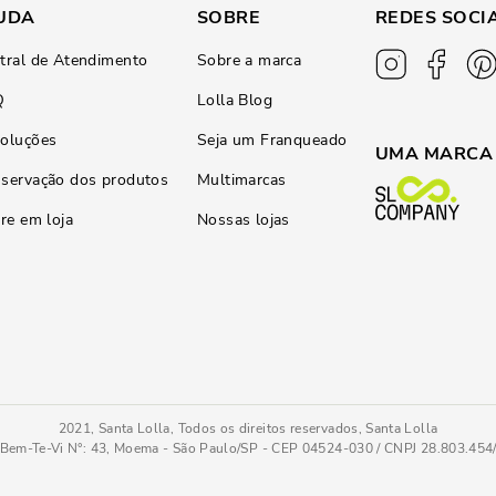
UDA
SOBRE
REDES SOCI
tral de Atendimento
Sobre a marca
Q
Lolla Blog
oluções
Seja um Franqueado
UMA MARCA
servação dos produtos
Multimarcas
ire em loja
Nossas lojas
2021, Santa Lolla, Todos os direitos reservados, Santa Lolla
Bem-Te-Vi N°: 43, Moema - São Paulo/SP - CEP 04524-030 / CNPJ 28.803.45
34
COMPRAR AGOR
Tamanho
: