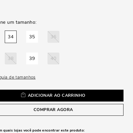
a
34
35
36
38
39
40
 guia de tamanhos
ADICIONAR AO CARRINHO
COMPRAR AGORA
m quais lojas você pode encontrar este produto: