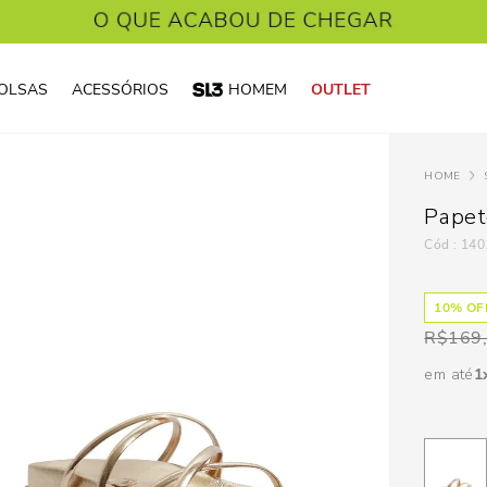
OLSAS
ACESSÓRIOS
HOMEM
OUTLET
Papet
:
140
10
% OFF
R$
169
em até
1