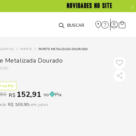
DISPON
EM
O que você está procurando?
e
SAPATOS
PAPETE
PAPETE METALIZADA DOURADO
e
e Metalizada Dourado
1680
p
 no Pix
Selecione seu
152,91
,90
no
Pix
R$
estado:
R$
169
,
90
sem juros
O
Usar
loca