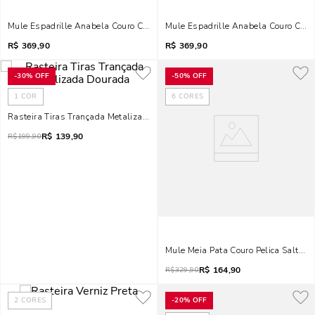
Mule Espadrille Anabela Couro Confort Marrom
Mule Espadrille Anabela Couro Cam
R$
369,90
R$
369,90
-
30%
OFF
-
50%
OFF
1
COR
6
CORES
Rasteira Tiras Trançada Metalizada Dourada
R$
139,90
R$
199,90
Mule Meia Pata Couro Pelica Salto F
R$
164,90
R$
329,90
2
CORES
-
20%
OFF