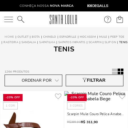
O que você está procurando?
OUTLET
BOTA
CHINELO
ESPADRILLE
MOCASSIM
MULE
PEEP TOE
RASTEIRA
SANDALIA
SAPATILHA
SAPATOS INFANTIS
SCARPIN
SLIP ON
TENIS
TENIS
1264
PRODUTOS
-
20%
OFF
-
20%
OFF
1
COR
3
CORES
Scarpin Mule Couro Pelica Anabela 
R$
311,90
R$
389,90