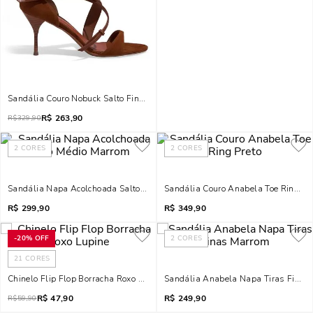
Sandália Couro Nobuck Salto Fino Marrom Safari
R$
263,90
R$
329,90
2
CORES
2
CORES
Sandália Napa Acolchoada Salto Médio Marrom
Sandália Couro Anabela Toe Ring Pr
R$
299,90
R$
349,90
-
20%
OFF
2
CORES
21
CORES
Chinelo Flip Flop Borracha Roxo Lupine
Sandália Anabela Napa Tiras Finas
R$
47,90
R$
249,90
R$
59,90