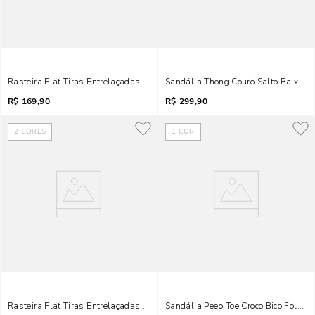
Rasteira Flat Tiras Entrelaçadas Couro Camurça Preta
Sandália Thong Couro Salto Baixo F
R$
169,90
R$
299,90
2
CORES
1
COR
Rasteira Flat Tiras Entrelaçadas Couro Camurça Marrom
Sandália Peep Toe Croco Bico Folha P