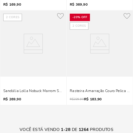
R$
169,90
R$
369,90
2
CORES
-
20%
OFF
2
CORES
Sandália Lolla Nobuck Marrom Safari Salto Alto Grosso
Rasteira Amarração Couro Pelica Be
R$
269,90
R$
183,90
R$
229,90
VOCÊ ESTÁ VENDO
1
-
28
DE
1264
PRODUTOS