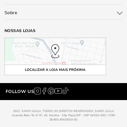
Sobre
NOSSAS LOJAS
FOLLOW US
2021, SANTA LOLLA, TODOS OS DIREITOS RESERVADOS, SANTA LOLLA
Avenida Bem-Te-Vi N°: 43, Moema - São Paulo/SP - CEP 04524-030 / CNPJ
28.803.454/0003-81