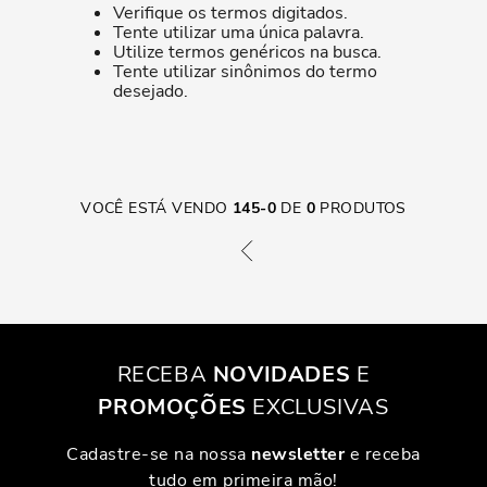
Verifique os termos digitados.
Tente utilizar uma única palavra.
Utilize termos genéricos na busca.
Tente utilizar sinônimos do termo
desejado.
VOCÊ ESTÁ VENDO
145
-
0
DE
0
PRODUTOS
RECEBA
NOVIDADES
E
PROMOÇÕES
EXCLUSIVAS
Cadastre-se na nossa
newsletter
e receba
tudo em primeira mão!