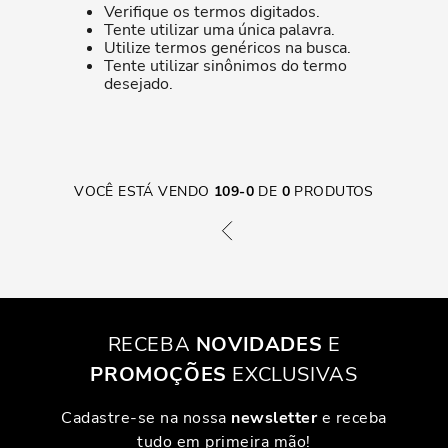
Verifique os termos digitados.
Tente utilizar uma única palavra.
Utilize termos genéricos na busca.
Tente utilizar sinônimos do termo
desejado.
VOCÊ ESTÁ VENDO
109
-
0
DE
0
PRODUTOS
RECEBA
NOVIDADES
E
PROMOÇÕES
EXCLUSIVAS
Cadastre-se na nossa
newsletter
e receba
tudo em primeira mão!