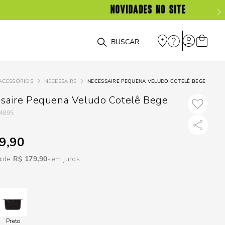
DISPON
EM
O que você está procurando?
e
ACESSÓRIOS
NECESSAIRE
NECESSAIRE PEQUENA VELUDO COTELÊ BEGE
e
saire Pequena Veludo Cotelê Bege
4895
p
9,90
Selecione seu
R$
179
,
90
sem juros
estado:
O
Usar
loca
Preto