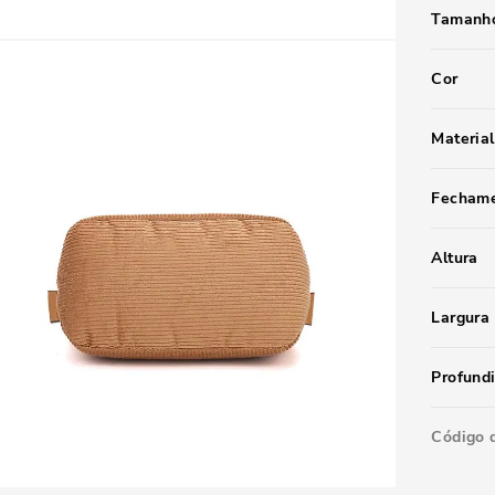
Tamanho
Cor
Material
Fecham
Altura
Largura
Profund
Código 