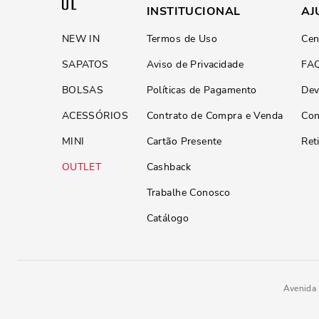
INSTITUCIONAL
AJ
NEW IN
Termos de Uso
Cen
SAPATOS
Aviso de Privacidade
FA
BOLSAS
Políticas de Pagamento
Dev
ACESSÓRIOS
Contrato de Compra e Venda
Con
MINI
Cartão Presente
Ret
OUTLET
Cashback
Trabalhe Conosco
Catálogo
Avenida 
Necessaire Pequena Veludo Cot