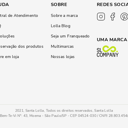
UDA
SOBRE
REDES SOCI
tral de Atendimento
Sobre a marca
Q
Lolla Blog
oluções
Seja um Franqueado
UMA MARCA
servação dos produtos
Multimarcas
ire em loja
Nossas lojas
2021, Santa Lolla, Todos os direitos reservados, Santa Lolla
Bem-Te-Vi N°: 43, Moema - São Paulo/SP - CEP 04524-030 / CNPJ 28.803.45
elê Bege
PC
COMPRAR AGOR
Tamanho
: