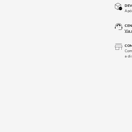
DEV
Após
CEN
Via 
COM
Comp
a di