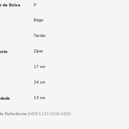
 da Bolsa
P
Bege
Tecido
Zíper
ento
17 cm
24 cm
13 cm
idade
de Referência
0458.5123.01D6.04D5