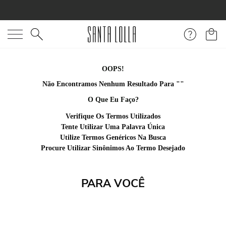
O que você está procurando?
OOPS!
Não Encontramos Nenhum Resultado Para "
mule-verniz-preto-
tiras-entrelacada
"
O Que Eu Faço?
Verifique Os Termos Utilizados
Tente Utilizar Uma Palavra Única
Utilize Termos Genéricos Na Busca
Procure Utilizar Sinônimos Ao Termo Desejado
PARA VOCÊ