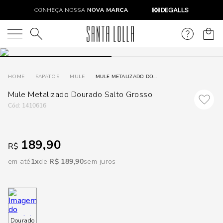
DISPON
EM
O que você está procurando?
e
SAPATOS
MULE
MULE METALIZADO DOURADO SALTO GROSSO
Mule Metalizado Dourado Salto Grosso
e
:
1410616
p
189,90
R$
Selecione
seu
em até
1
R$
189
,
90
sem juros
estado:
O
Usar
Dourado