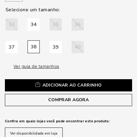
loca
a
33
34
35
36
38
37
39
40
Ver guia de tamanhos
ADICIONAR AO CARRINHO
COMPRAR AGORA
Confira em quais lojas você pode encontrar este produto:
Ver disponibilidade em loja