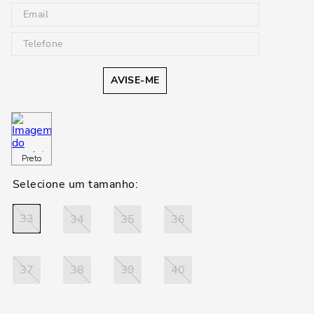
AVISE-ME
Preto
33
34
35
36
37
38
39
40