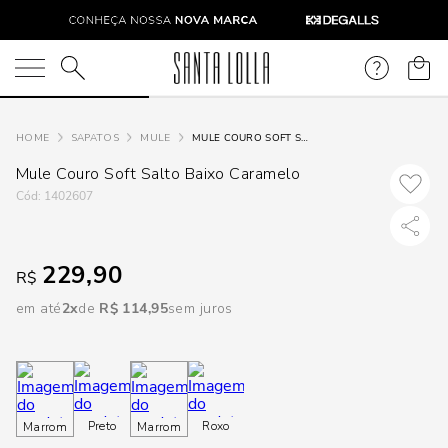
DISPON
EM
O que você está procurando?
e
SAPATOS
MULE
MULE COURO SOFT SALTO BAIXO CARAMELO
Mule Couro Soft Salto Baixo Caramelo
e
:
1402607
p
229,90
R$
Selecione
em até
2
R$
114
,
95
sem juros
seu
estado:
O
Preto
Roxo
Marrom
Marrom
Usar