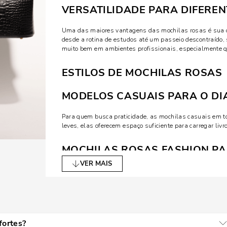
VERSATILIDADE PARA DIFERE
Uma das maiores vantagens das mochilas rosas é sua ca
desde a rotina de estudos até um passeio descontraído
muito bem em ambientes profissionais, especialmente 
ESTILOS DE MOCHILAS ROSAS
MODELOS CASUAIS PARA O DIA
Para quem busca praticidade, as mochilas casuais em t
leves, elas oferecem espaço suficiente para carregar livr
MOCHILAS ROSAS FASHION P
VER MAIS
Há também as mochilas que se destacam pelo design mo
acabamentos diferenciados ou formatos criativos, essas
fashionistas.
OPÇÕES COMPACTAS E MINIMA
fortes?