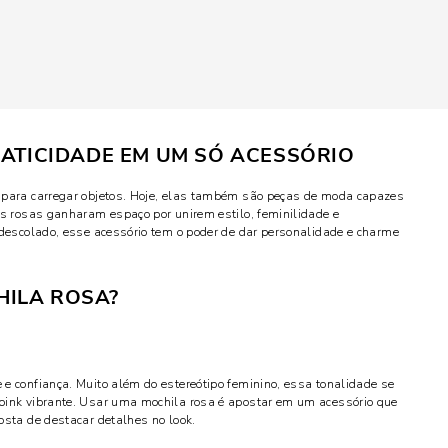
RATICIDADE EM UM SÓ ACESSÓRIO
 para carregar objetos. Hoje, elas também são peças de moda capazes
as rosas ganharam espaço por unirem estilo, feminilidade e
 descolado, esse acessório tem o poder de dar personalidade e charme
HILA ROSA?
e confiança. Muito além do estereótipo feminino, essa tonalidade se
pink vibrante. Usar uma mochila rosa é apostar em um acessório que
osta de destacar detalhes no look.