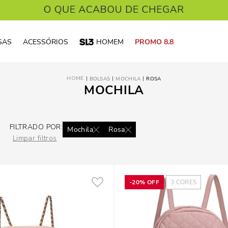
SAS
ACESSÓRIOS
HOMEM
PROMO 8.8
BOLSAS
MOCHILA
ROSA
MOCHILA
FILTRADO POR:
Mochila
Rosa
Limpar filtros
-
20%
OFF
3
CORES