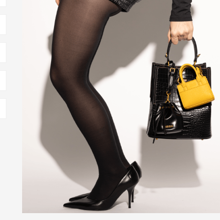
rosas menores são perfeitas. Elas funcionam quase como bolsas, mas
deais para passeios, encontros casuais ou até para complementar um
OSAS COM O LOOK
jeans, camisetas básicas e tênis. Esse trio forma um visual urbano,
DO
sa se harmoniza muito bem com vestidos leves, saias rodadas e blusas
çam essa estética.
DO
brante pode ser o detalhe que faltava. Ela funciona como ponto de cor
m peças de cores fortes.