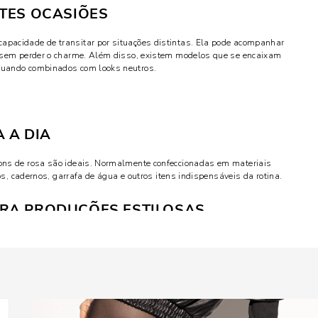
NTES OCASIÕES
pacidade de transitar por situações distintas. Ela pode acompanhar
, sem perder o charme. Além disso, existem modelos que se encaixam
quando combinados com looks neutros.
 A DIA
ons de rosa são ideais. Normalmente confeccionadas em materiais
os, cadernos, garrafa de água e outros itens indispensáveis da rotina.
ARA PRODUÇÕES ESTILOSAS
derno e cheio de personalidade. Com detalhes metalizados,
 versões viraram peças de desejo para compor visuais urbanos e
LISTAS