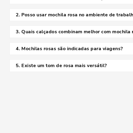
Sim, elas podem complementar cores vibrantes ou servir c
2
.
Posso usar mochila rosa no ambiente de trabal
Claro! Prefira tons mais discretos e modelos estruturados 
3
.
Quais calçados combinam melhor com mochila 
Tênis, scarpins, sandálias e botas podem harmonizar bem, 
4
.
Mochilas rosas são indicadas para viagens?
Sim, especialmente os modelos médios ou grandes, que of
5
.
Existe um tom de rosa mais versátil?
O rosa claro é um dos mais versáteis, pois combina facilme