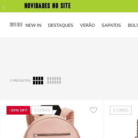
NEW IN
DESTAQUES
VERÃO
SAPATOS
BOL
3
PRODUTOS
-
30%
OFF
5
CORES
3
CORES