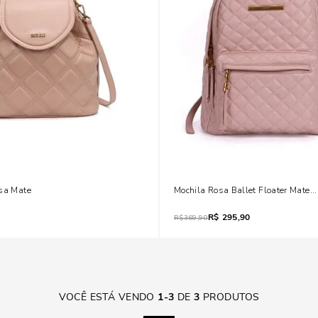
osa Mate
Mochila Rosa Ballet Floater Matel
R$
295,90
R$
369,90
VOCÊ ESTÁ VENDO
1
-
3
DE
3
PRODUTOS