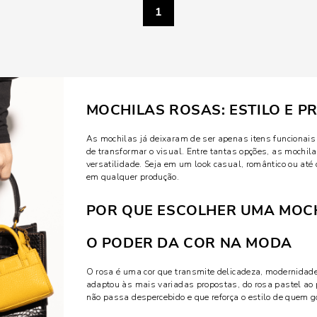
1
MOCHILAS ROSAS: ESTILO E P
As mochilas já deixaram de ser apenas itens funcionais
de transformar o visual. Entre tantas opções, as mochil
versatilidade. Seja em um look casual, romântico ou até
em qualquer produção.
POR QUE ESCOLHER UMA MOC
O PODER DA COR NA MODA
O rosa é uma cor que transmite delicadeza, modernidade 
adaptou às mais variadas propostas, do rosa pastel ao 
não passa despercebido e que reforça o estilo de quem g