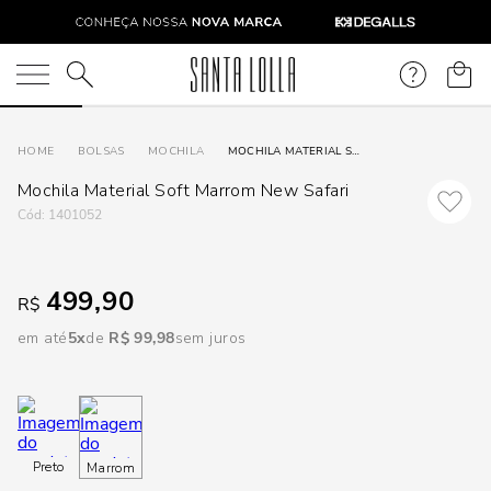
DISPON
EM
O que você está procurando?
e
BOLSAS
MOCHILA
MOCHILA MATERIAL SOFT MARROM NEW SAFARI
Mochila Material Soft Marrom New Safari
e
:
1401052
p
499,90
R$
Selecione
em até
5
R$
99
,
98
sem juros
seu
estado:
O
Preto
Marrom
Usar