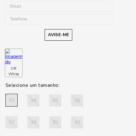
AVISE-ME
Off
White
33
34
35
36
37
38
39
40