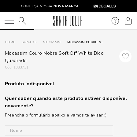
O que você está procurando?
SAPATOS
MOCASSIM
MOCASSIM COURO NOBRE SOFT OFF WHITE BICO QUADRADO
Mocassim Couro Nobre Soft Off White Bico
Quadrado
:
1383731
Produto indisponível
Quer saber quando este produto estiver disponível
novamente?
Preencha o formulário abaixo e vamos te avisar :)