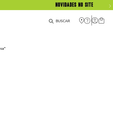
O que você está procurando?
osa
"