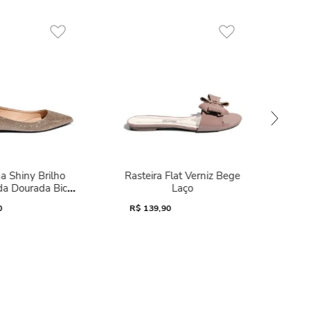
a Shiny Brilho
Rasteira Flat Verniz Bege
da Dourada Bico
Laço
Fino
0
R$
139,90