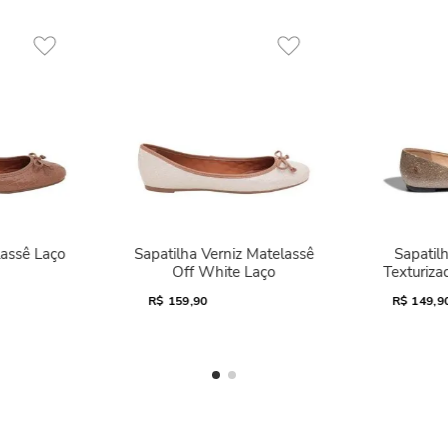
lassê Laço
Sapatilha Verniz Matelassê
Sapatilh
Off White Laço
Texturiza
R$
159,90
R$
149,9