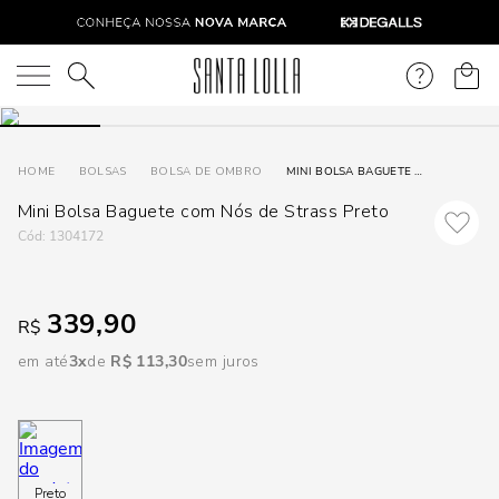
DISPON
EM
O que você está procurando?
e
BOLSAS
BOLSA DE OMBRO
MINI BOLSA BAGUETE COM NÓS DE STRASS PRETO
Mini Bolsa Baguete com Nós de Strass Preto
e
:
1304172
p
339,90
R$
Selecione
seu
em até
3
R$
113
,
30
sem juros
estado:
O
Usar
Preto