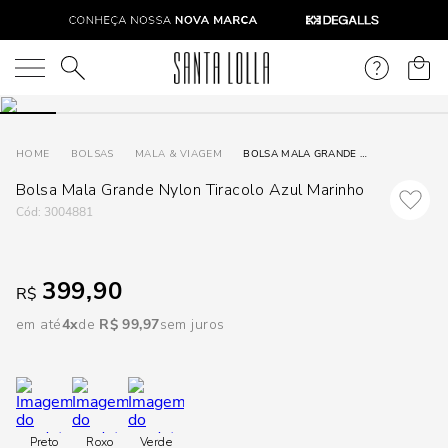
DISPON
EM
O que você está procurando?
e
BOLSAS
MALA & VIAGEM
BOLSA MALA GRANDE NYLON TIRACOLO AZUL MARINHO
Bolsa Mala Grande Nylon Tiracolo Azul Marinho
e
:
3004881
p
399,90
R$
Selecione
seu
em até
4
R$
99
,
97
sem juros
estado:
O
Usar
Preto
Roxo
Verde