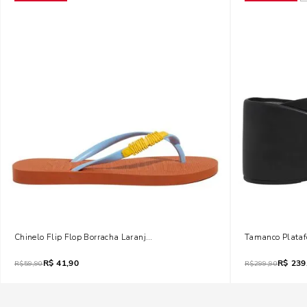
Chinelo Flip Flop Borracha Laranja Morange
Tamanco Plataf
R$
41,90
R$
239
R$
59,90
R$
299,90