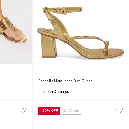
o Dourada
Sandália Metalizada Bico Quadrado Salto Grosso Dou
R$
183,90
R$
229,90
-
20%
OFF
2
CORES