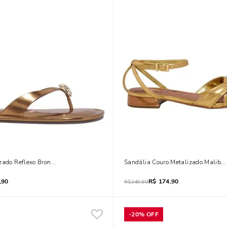
zado Reflexo Bronze
Sandália Couro Metalizado Malibu
,90
R$
174,90
R$
249,90
-
20%
OFF