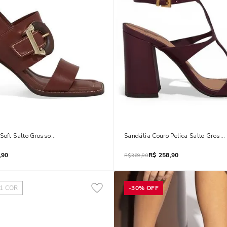
Soft Salto Grosso Marrom Terracota
Sandália Couro Pelica Salto Grosso
,90
R$
258,90
R$
369,90
1
COR
-
30%
OFF