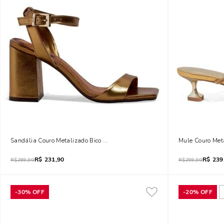
Sandália Couro Metalizado Bico Quadrado Bronze
Mule Couro Meta
R$
231,90
R$
239
R$
289,90
R$
299,90
-
30%
OFF
-
20%
OFF