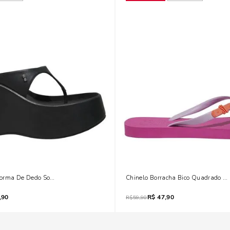
orma De Dedo Soft Mestiço Preto
Chinelo Borracha Bico Quadrado R
,90
R$
47,90
R$
59,90