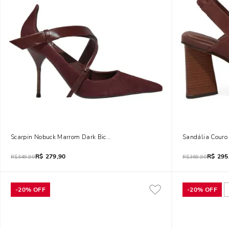
Scarpin Nobuck Marrom Dark Bico Fino Salto Agulha
Sandália Couro 
R$
279,90
R$
295
R$
349,90
R$
369,90
-
20%
OFF
-
20%
OFF