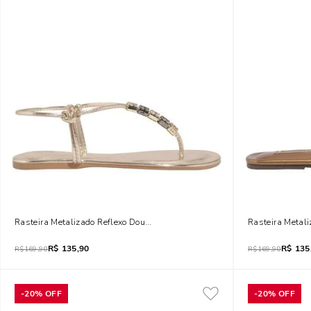
Rasteira Metalizado Reflexo Dourado
Rasteira Metali
R$
135,90
R$
135
R$
169,90
R$
169,90
-
20%
OFF
-
20%
OFF