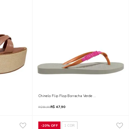
ro Nobre Soft Marrom Safari
Chinelo Flip Flop Borracha Verde Pistache
R$
47,90
R$
59,90
-
20%
OFF
1
COR