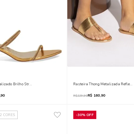
lizado Brilho Strass Salto Taça Dourado
Rasteira Thong Metalizada Reflex
,90
R$
160,90
R$
229,90
2
CORES
-
30%
OFF