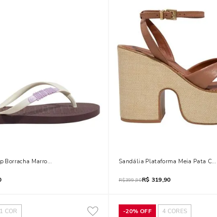
lop Borracha Marrom Cocoa
Sandália Plataforma Meia Pata Cou
0
R$
319,90
R$
399,90
1
COR
-
20%
OFF
4
CORES