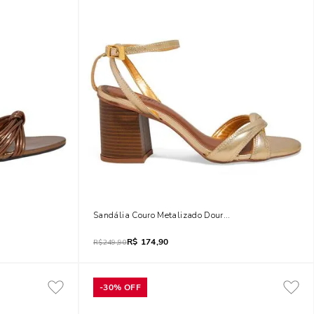
Baixo Bloco
Sandália Couro Metalizado Dourado Salto Bloco
R$
174,90
R$
249,90
-
30%
OFF