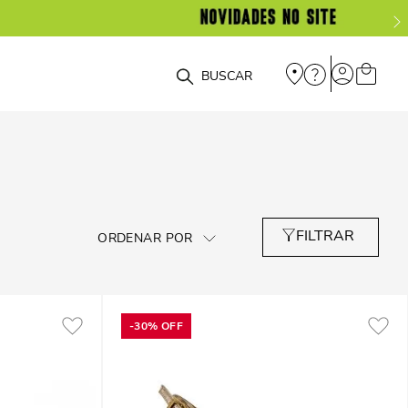
O que você está procurando?
-
30%
OFF