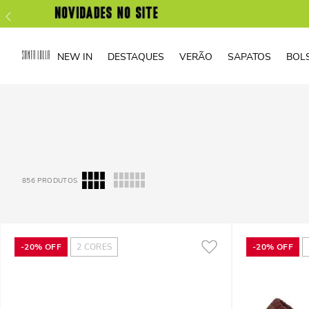
NEW IN
DESTAQUES
VERÃO
SAPATOS
BOL
856
PRODUTOS
-
20%
OFF
2
CORES
-
20%
OFF