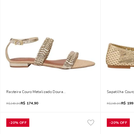
Rasteira Couro Metalizado Dourada
Sapatilha Cour
R$
174,90
R$
199
R$
249,90
R$
249,90
-
20%
OFF
-
20%
OFF