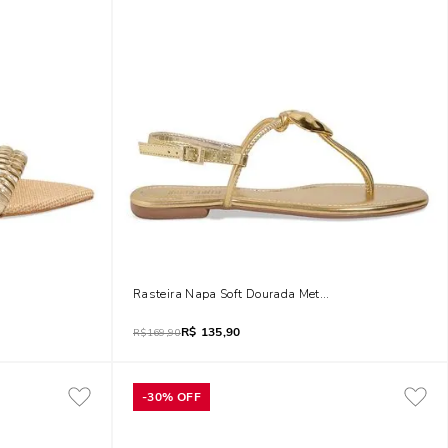
to Alto Tiras Trançadas
Rasteira Napa Soft Dourada Metalizada Coração Meta
R$
135,90
R$
169,90
-
30%
OFF