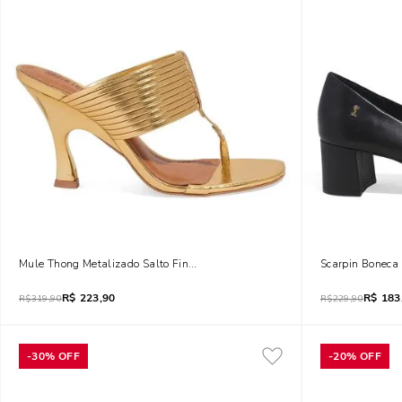
Mule Thong Metalizado Salto Fino Dourado
Scarpin Boneca 
R$
223,90
R$
183
R$
319,90
R$
229,90
-
30%
OFF
-
20%
OFF