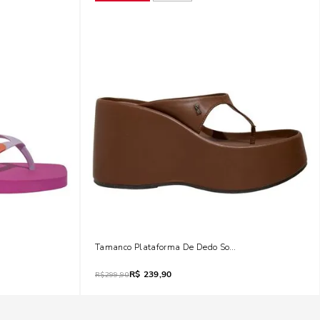
osa Fúcsia
Tamanco Plataforma De Dedo Soft Mestiço Marrom No
R$
239,90
R$
299,90