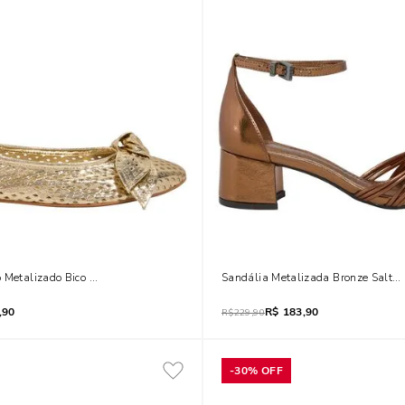
o Metalizado Bico Redondo Laço Dourada
Sandália Metalizada Bronze Salto 
,90
R$
183,90
R$
229,90
-
30%
OFF