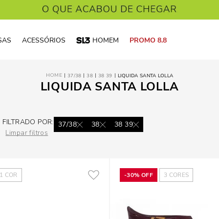
SAS
ACESSÓRIOS
HOMEM
PROMO 8.8
37/38
38
38 39
LIQUIDA SANTA LOLLA
LIQUIDA SANTA LOLLA
FILTRADO POR:
37/38
38
38 39
Limpar filtros
1
COR
-
30%
OFF
3
CORES