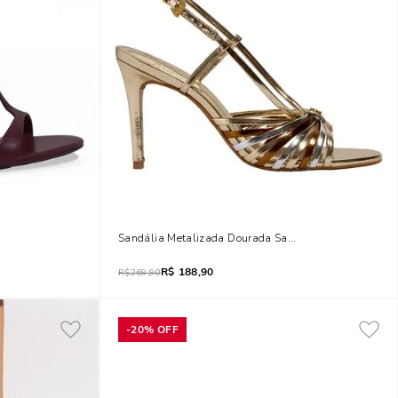
 Roxo Berry
Sandália Metalizada Dourada Salto Fino
R$
188,90
R$
269,90
-
20%
OFF