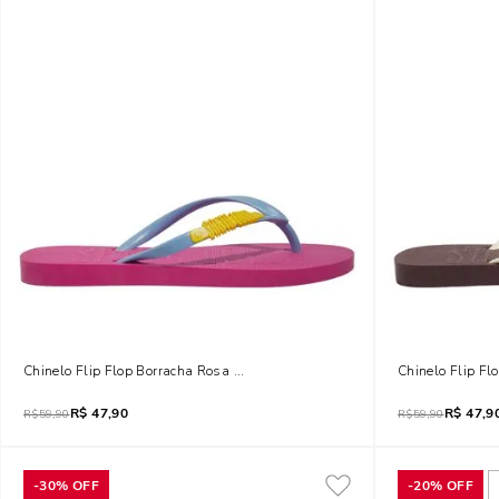
Chinelo Flip Flop Borracha Rosa Fúcsia
Chinelo Flip F
R$
47,90
R$
47,9
R$
59,90
R$
59,90
-
30%
OFF
-
20%
OFF