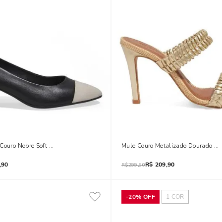
Couro Nobre Soft Salto Grosso Preto
Mule Couro Metalizado Dourado Sal
,90
R$
209,90
R$
299,90
-
20%
OFF
1
COR