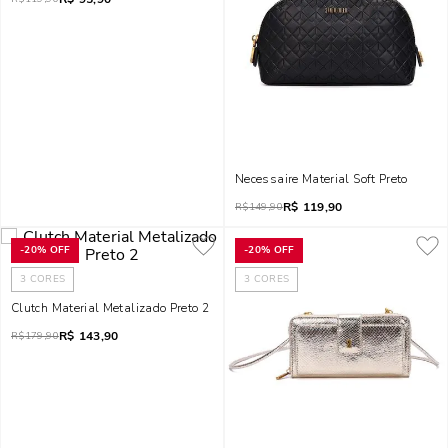
Necessaire Material Soft Preto
R$
119,90
R$
149,90
-
20%
OFF
-
20%
OFF
3
CORES
3
CORES
Clutch Material Metalizado Preto 2
R$
143,90
R$
179,90