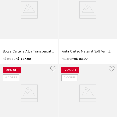
Bolsa Carteira Alça Transversal Soft Preto
Porta Cartao Material Soft Vanilla 2
R$
127,90
R$
83,90
R$
159,90
R$
119,90
-
20%
OFF
-
20%
OFF
4
CORES
6
CORES