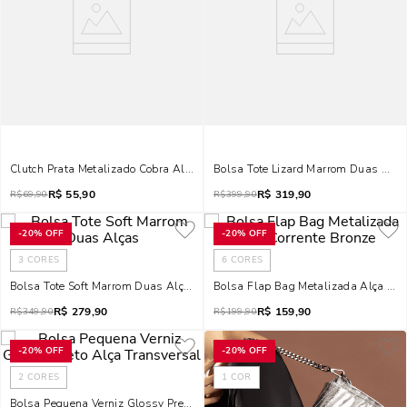
Clutch Prata Metalizado Cobra Alça De Mão
Bolsa Tote Lizard Marrom Duas Alça
R$
55,90
R$
319,90
R$
69,90
R$
399,90
-
20%
OFF
-
20%
OFF
3
CORES
6
CORES
Bolsa Tote Soft Marrom Duas Alças
Bolsa Flap Bag Metalizada Alça Cor
R$
279,90
R$
159,90
R$
349,90
R$
199,90
-
20%
OFF
-
20%
OFF
2
CORES
1
COR
Bolsa Pequena Verniz Glossy Preto Alça Transversal