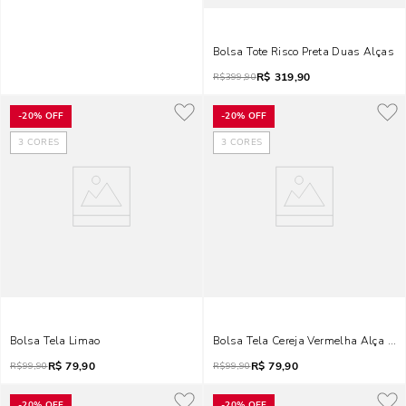
Bolsa Tote Risco Preta Duas Alças
R$
319,90
R$
399,90
-
20%
OFF
-
20%
OFF
3
CORES
3
CORES
Bolsa Tela Limao
Bolsa Tela Cereja Vermelha Alça De
R$
79,90
R$
79,90
R$
99,90
R$
99,90
-
20%
OFF
-
20%
OFF