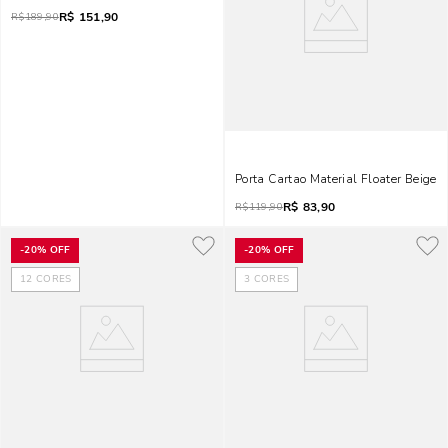
R$
151,90
R$
189,90
Porta Cartao Material Floater Beige
R$
83,90
R$
119,90
-
20%
OFF
-
20%
OFF
12
CORES
3
CORES