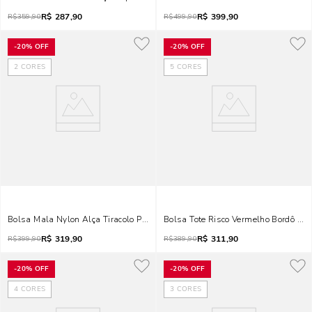
R$
287,90
R$
399,90
R$
359,90
R$
499,90
-
20%
OFF
-
20%
OFF
2
CORES
5
CORES
Bolsa Mala Nylon Alça Tiracolo Preta Grande
Bolsa Tote Risco Vermelho Bordô Du
R$
319,90
R$
311,90
R$
399,90
R$
389,90
-
20%
OFF
-
20%
OFF
4
CORES
3
CORES