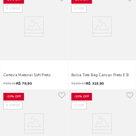
6
CORES
1
COR
Carteira Material Soft Preto
Bolsa Tote Bag Canvas Preto E Bran
R$
79,90
R$
319,90
R$
99,90
R$
399,90
-
20%
OFF
-
20%
OFF
5
CORES
1
COR