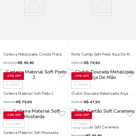
Carteira Metalizada Crinkle Prata Matelassê Alça De Mão
Porta Cartão Soft Preto Alça De Mão
R$
95,90
R$
79,90
R$
119,90
R$
99,90
-
20%
OFF
-
20%
OFF
9
CORES
6
CORES
Carteira Material Soft Preto 2
Clutch Dourada Metalizada Alça De
R$
79,90
R$
47,90
R$
99,90
R$
59,90
-
20%
OFF
-
30%
OFF
12
CORES
5
CORES
Porta Cartão Soft Caramelo
Carteira Material Soft Mostarda
R$
83,90
R$
119,90