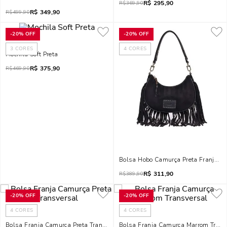
R$
295,90
R$
369,90
R$
349,90
R$
499,90
-
20%
OFF
-
20%
OFF
3
CORES
4
CORES
Mochila Soft Preta
R$
375,90
R$
469,90
Bolsa Hobo Camurça Preta Franjas 
R$
311,90
R$
389,90
-
20%
OFF
-
20%
OFF
4
CORES
4
CORES
Bolsa Franja Camurça Preta Transversal
Bolsa Franja Camurça Marrom Trans