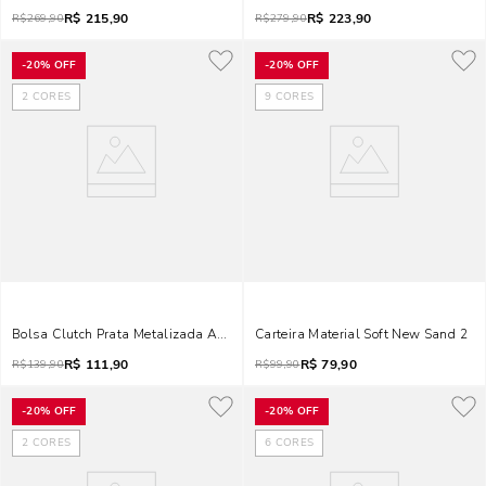
R$
215,90
R$
223,90
R$
269,90
R$
279,90
-
20%
OFF
-
20%
OFF
2
CORES
9
CORES
Bolsa Clutch Prata Metalizada Alça Transversal
Carteira Material Soft New Sand 2
R$
111,90
R$
79,90
R$
139,90
R$
99,90
-
20%
OFF
-
20%
OFF
2
CORES
6
CORES