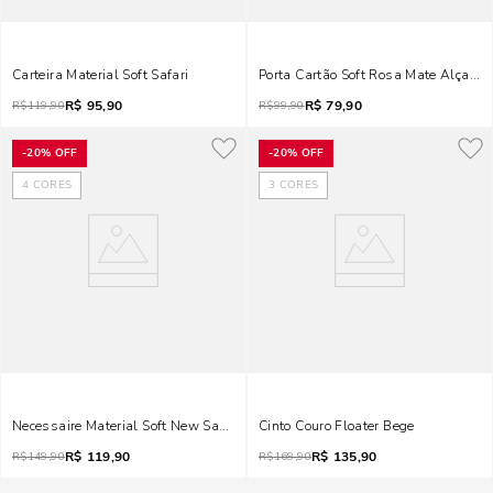
Carteira Material Soft Safari
Porta Cartão Soft Rosa Mate Alça D
R$
95,90
R$
79,90
R$
119,90
R$
99,90
-
20%
OFF
-
20%
OFF
4
CORES
3
CORES
Necessaire Material Soft New Sand
Cinto Couro Floater Bege
R$
119,90
R$
135,90
R$
149,90
R$
169,90