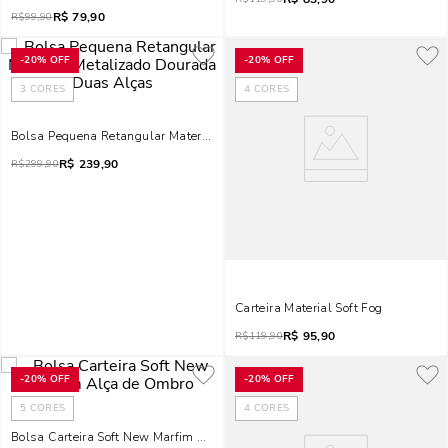
R$
79,90
R$
99,90
-
20%
OFF
-
20%
OFF
3
CORES
4
CORES
Bolsa Pequena Retangular Material Metalizado Dourada Duas Alças
R$
239,90
R$
299,90
Carteira Material Soft Fog
R$
95,90
R$
119,90
-
20%
OFF
-
20%
OFF
5
CORES
4
CORES
Bolsa Carteira Soft New Marfim Alça De Ombro