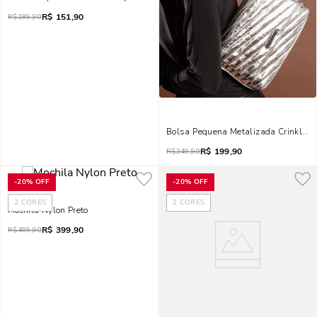
R$
151,90
R$
189,90
Bolsa Pequena Metalizada Crinkle P
R$
199,90
R$
249,90
-
20%
OFF
-
20%
OFF
2
CORES
2
CORES
Mochila Nylon Preto
R$
399,90
R$
499,90