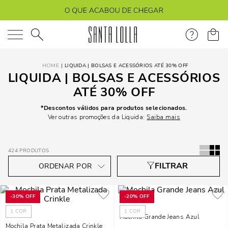
O que você está procurando?
LIQUIDA | BOLSAS E ACESSÓRIOS ATÉ 30% OFF
LIQUIDA | BOLSAS E ACESSÓRIOS
ATÉ 30% OFF
*Descontos válidos para produtos selecionados.
Ver outras promoções da Liquida:
Saiba mais
424
PRODUTOS
-
30%
OFF
-
20%
OFF
1
COR
1
COR
Mochila Grande Jeans Azul
Mochila Prata Metalizada Crinkle