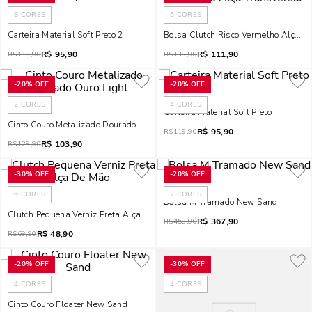
8
CORES
6
CORES
Carteira Material Soft Preto 2
Bolsa Clutch Risco Vermelho Alça T
R$
95,90
R$
111,90
R$
119,90
R$
139,90
-
20%
OFF
-
20%
OFF
2
CORES
4
CORES
Carteira Material Soft Preto
Cinto Couro Metalizado Dourado Ouro Light
R$
95,90
R$
119,90
R$
103,90
R$
129,90
-
30%
OFF
-
20%
OFF
6
CORES
2
CORES
Bolsa M Tramado New Sand
Clutch Pequena Verniz Preta Alça De Mão
R$
367,90
R$
459,90
R$
48,90
R$
69,90
-
20%
OFF
-
30%
OFF
4
CORES
4
CORES
Cinto Couro Floater New Sand