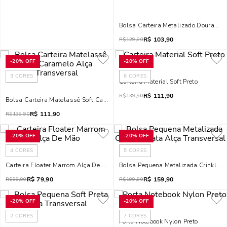
Bolsa Carteira Metalizado Dourada
R$
103,90
R$
129,90
-
20%
OFF
-
20%
OFF
3
CORES
6
CORES
Carteira Material Soft Preto
R$
111,90
R$
139,90
Bolsa Carteira Matelassê Soft Caramelo Alça Transversal
R$
111,90
R$
139,90
-
20%
OFF
-
20%
OFF
4
CORES
5
CORES
Carteira Floater Marrom Alça De Mão
Bolsa Pequena Metalizada Crinkle P
R$
79,90
R$
159,90
R$
99,90
R$
199,90
-
20%
OFF
-
20%
OFF
2
CORES
7
CORES
Porta Notebook Nylon Preto