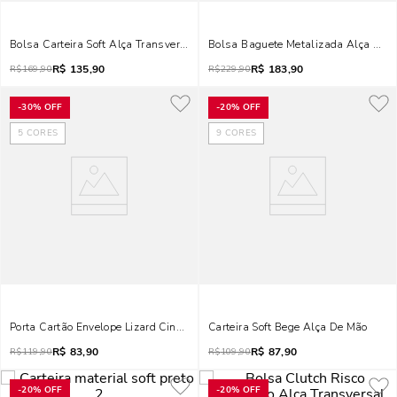
Bolsa Carteira Soft Alça Transversal Preta
Bolsa Baguete Metalizada Alça Dup
R$
135,90
R$
183,90
R$
169,90
R$
229,90
-
30%
OFF
-
20%
OFF
5
CORES
9
CORES
Porta Cartão Envelope Lizard Cinza Grafite
Carteira Soft Bege Alça De Mão
R$
83,90
R$
87,90
R$
119,90
R$
109,90
-
20%
OFF
-
20%
OFF