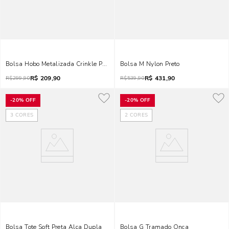
Bolsa Hobo Metalizada Crinkle Prata Alça De Ombro
Bolsa M Nylon Preto
R$
209,90
R$
431,90
R$
299,90
R$
539,90
-
20%
OFF
-
20%
OFF
3
CORES
2
CORES
Bolsa Tote Soft Preta Alça Dupla
Bolsa G Tramado Onca