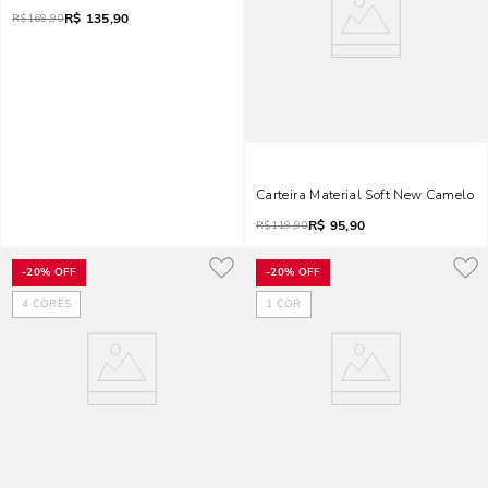
R$
135,90
R$
169,90
Carteira Material Soft New Camelo
R$
95,90
R$
119,90
-
20%
OFF
-
20%
OFF
4
CORES
1
COR