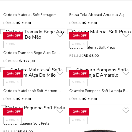
Carteira Material Soft Ferrugem
Bolsa Tela Abacaxi Amarela Alça D
R$
79,90
R$
79,90
R$
99,90
R$
99,90
-
20%
OFF
-
20%
OFF
1
COR
4
CORES
Carteira Material Soft Preto
Carteira Tramado Bege Alça De Mão
R$
95,90
R$
119,90
R$
127,90
R$
159,90
-
20%
OFF
-
20%
OFF
4
CORES
5
CORES
Carteira Matelassê Soft Marrom Alça De Mão
Chaveiro Pompons Soft Laranja E Am
R$
79,90
R$
79,90
R$
99,90
R$
99,90
-
20%
OFF
-
20%
OFF
4
CORES
4
CORES
Carteira Pequena Soft Preta
R$
95,90
R$
119,90