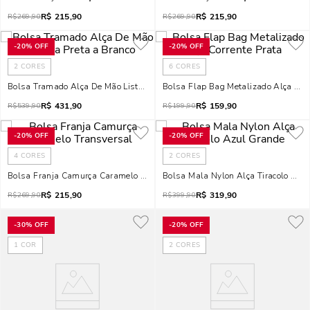
R$
215,90
R$
215,90
R$
269,90
R$
269,90
-
20%
OFF
-
20%
OFF
2
CORES
6
CORES
Bolsa Tramado Alça De Mão Listrada Preta A Branco
Bolsa Flap Bag Metalizado Alça Corr
R$
431,90
R$
159,90
R$
539,90
R$
199,90
-
20%
OFF
-
20%
OFF
4
CORES
2
CORES
Bolsa Franja Camurça Caramelo Transversal
Bolsa Mala Nylon Alça Tiracolo Azu
R$
215,90
R$
319,90
R$
269,90
R$
399,90
-
30%
OFF
-
20%
OFF
1
COR
2
CORES