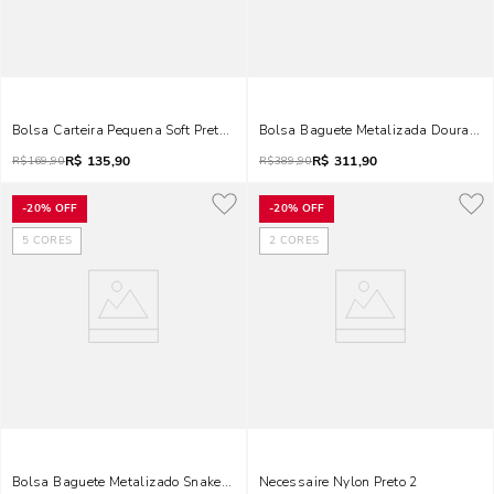
Bolsa Carteira Pequena Soft Preto Alça De Ombro
Bolsa Baguete Metalizada Dourada 
R$
135,90
R$
311,90
R$
169,90
R$
389,90
-
20%
OFF
-
20%
OFF
5
CORES
2
CORES
Bolsa Baguete Metalizado Snake Alça Trança Preta
Necessaire Nylon Preto 2