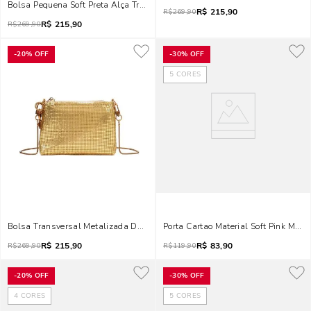
Bolsa Pequena Soft Preta Alça Transversal
R$
215,90
R$
269,90
R$
215,90
R$
269,90
-
20%
OFF
-
30%
OFF
5
CORES
Bolsa Transversal Metalizada Dourada
Porta Cartao Material Soft Pink Matte
R$
215,90
R$
83,90
R$
269,90
R$
119,90
-
20%
OFF
-
30%
OFF
4
CORES
5
CORES