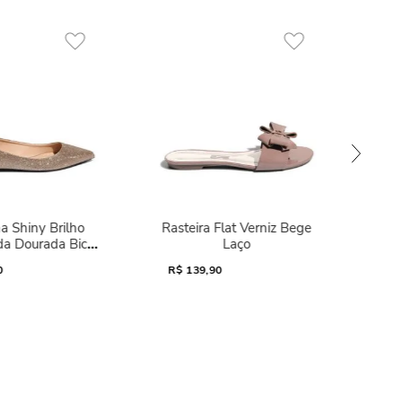
a Shiny Brilho
Rasteira Flat Verniz Bege
da Dourada Bico
Laço
Fino
0
R$
139,90