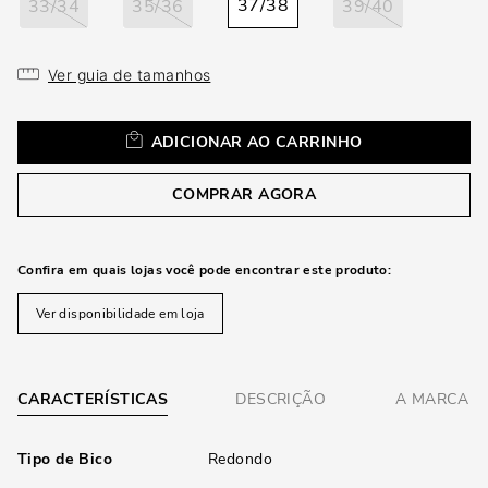
loca
37/38
33/34
35/36
39/40
a
Ver guia de tamanhos
ADICIONAR AO CARRINHO
COMPRAR AGORA
Confira em quais lojas você pode encontrar este produto:
Ver disponibilidade em loja
CARACTERÍSTICAS
DESCRIÇÃO
A MARCA
Tipo de Bico
Redondo