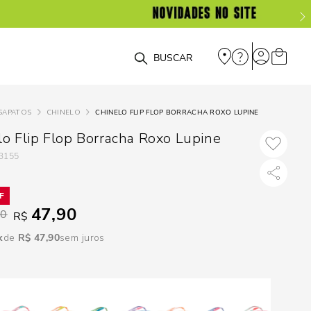
DISPON
EM
O que você está procurando?
e
SAPATOS
CHINELO
CHINELO FLIP FLOP BORRACHA ROXO LUPINE
e
lo Flip Flop Borracha Roxo Lupine
3155
p
Selecione seu
47,90
90
R$
estado:
R$
47
,
90
sem juros
O
Usar
loca