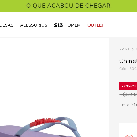
OLSAS
ACESSÓRIOS
HOMEM
OUTLET
Chine
:
300
20%
R$
59,
em até
1