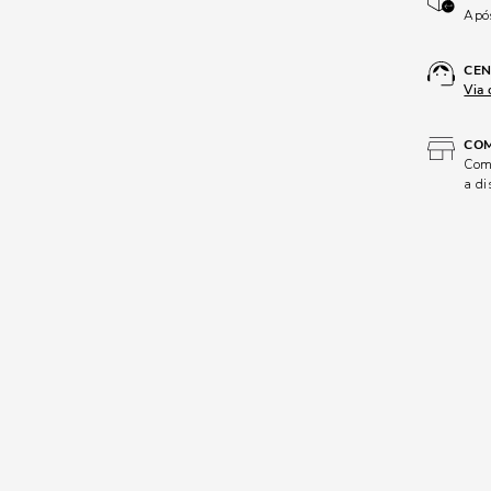
Após
CEN
Via 
COM
Comp
a di