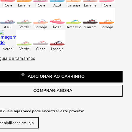
a
Rosa
Laranja
Rosa
Azul
Laranja
Laranja
Rosa
Azul
Verde
Laranja
Rosa
Amarelo
Marrom
Laranja
Verde
Verde
Cinza
Laranja
 guia de tamanhos
ADICIONAR AO CARRINHO
COMPRAR AGORA
m quais lojas você pode encontrar este produto:
ponibilidade em loja