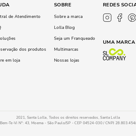
UDA
SOBRE
REDES SOCI
tral de Atendimento
Sobre a marca
Q
Lolla Blog
oluções
Seja um Franqueado
UMA MARCA
servação dos produtos
Multimarcas
ire em loja
Nossas lojas
2021, Santa Lolla, Todos os direitos reservados, Santa Lolla
Bem-Te-Vi N°: 43, Moema - São Paulo/SP - CEP 04524-030 / CNPJ 28.803.45
rracha Roxo Lupine
COMPRAR AGORA