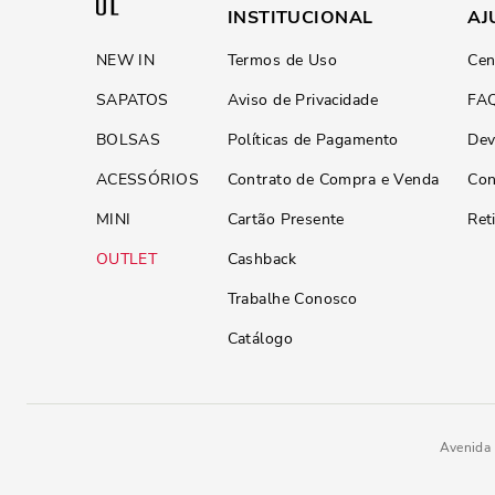
INSTITUCIONAL
AJ
NEW IN
Termos de Uso
Cen
SAPATOS
Aviso de Privacidade
FA
BOLSAS
Políticas de Pagamento
Dev
ACESSÓRIOS
Contrato de Compra e Venda
Con
MINI
Cartão Presente
Ret
OUTLET
Cashback
Trabalhe Conosco
Catálogo
Avenida 
Chinelo Flip Flop Bo
R$
59
,
90