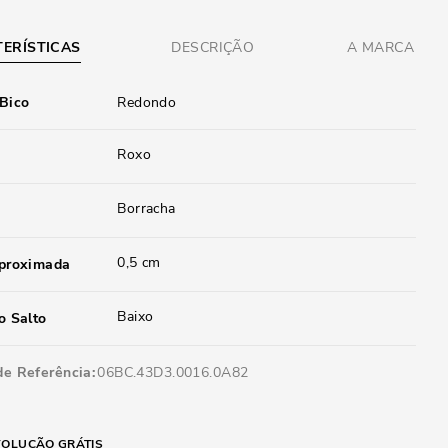
ERÍSTICAS
DESCRIÇÃO
A MARCA
 Bico
Redondo
Roxo
Borracha
0,5 cm
aproximada
Baixo
o Salto
de Referência
06BC.43D3.0016.0A82
OLUÇÃO GRÁTIS