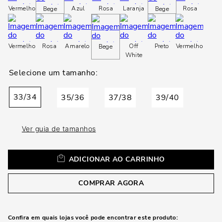
loca
Vermelho
Azul
Rosa
Laranja
Rosa
Bege
Bege
a
Vermelho
Rosa
Amarelo
Off
Preto
Vermelho
Bege
White
33/34
35/36
37/38
39/40
Ver guia de tamanhos
ADICIONAR AO CARRINHO
COMPRAR AGORA
Confira em quais lojas você pode encontrar este produto: