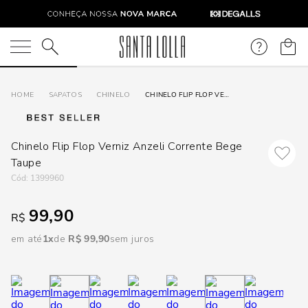
DISPON
EM
O que você está procurando?
e
SAPATOS
CHINELO
CHINELO FLIP FLOP VERNIZ ANZELI CORRENTE BEGE TAUPE
e
Chinelo Flip Flop Verniz Anzeli Corrente Bege
p
Taupe
:
1399960
Selecione
99,90
R$
seu
estado:
em até
1
R$
99
,
90
sem juros
O
Usar