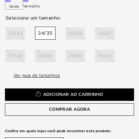
a
Vermelho
Verde
34/35
33/34
35/36
36/37
37/38
38/39
39/40
40/41
Ver guia de tamanhos
ADICIONAR AO CARRINHO
COMPRAR AGORA
Confira em quais lojas você pode encontrar este produto: